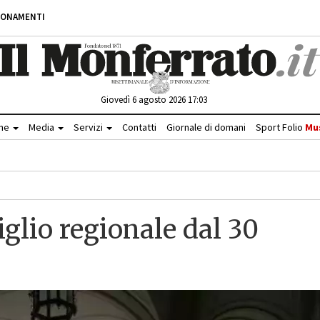
BONAMENTI
Giovedì 6 agosto 2026 17:03
che
Media
Servizi
Contatti
Giornale di domani
Sport Folio
Mu
iglio regionale dal 30