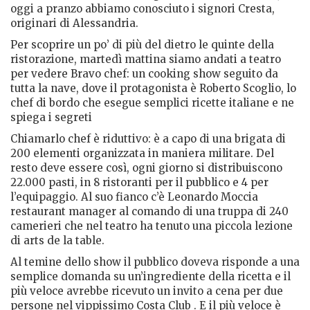
oggi a pranzo abbiamo conosciuto i signori Cresta,
originari di Alessandria.
Per scoprire un po’ di più del dietro le quinte della
ristorazione, martedì mattina siamo andati a teatro
per vedere Bravo chef: un cooking show seguito da
tutta la nave, dove il protagonista è Roberto Scoglio, lo
chef di bordo che esegue semplici ricette italiane e ne
spiega i segreti
Chiamarlo chef è riduttivo: è a capo di una brigata di
200 elementi organizzata in maniera militare. Del
resto deve essere così, ogni giorno si distribuiscono
22.000 pasti, in 8 ristoranti per il pubblico e 4 per
l’equipaggio. Al suo fianco c’è Leonardo Moccia
restaurant manager al comando di una truppa di 240
camerieri che nel teatro ha tenuto una piccola lezione
di arts de la table.
Al temine dello show il pubblico doveva risponde a una
semplice domanda su un’ingrediente della ricetta e il
più veloce avrebbe ricevuto un invito a cena per due
persone nel vippissimo Costa Club . E il più veloce è