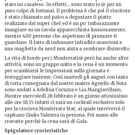
stato un casalese. In effetti... sono stato io (e per un
puro colpo di fortuna). Il problema è che poi il vincitore
è stato chiamato sul palco a degustare il piatto
realizzato dal super chef ed è un po’ imbarazzante
mangiare su un tavola apparecchiata lussuosamente,
mentre 400 persone che aspettano di pranzare ti
guardano. Il fatto di indossare infradito arancioni e
una maglietta da nerd non aiuta a sembrare disinvolto.
La vita di bordo per i Monferratini però ha anche altre
attività, sono un gruppo unito e la cena è un momento
per scambiarsi le impressioni sulla giornata e
festeggiare insieme, Così martedì gli auguri con tanto
di torta consegnata dal nostro maitre Agnello di Nota
sono andati a Adelina Cocuzza e Lia Mangiavillano,
Mentre mercoledì 28 febbraio è un giorno attesissimo
alle ore 18,15 infatti ci sarà un cocktail esclusivo solo
per la crociera Monferrato Stat, al quale interverrà il
capitano Giulio Valestra in persona. Poi mano alle
cravatte perchè la cena sarà di Gala.
Spigolature crocieristiche