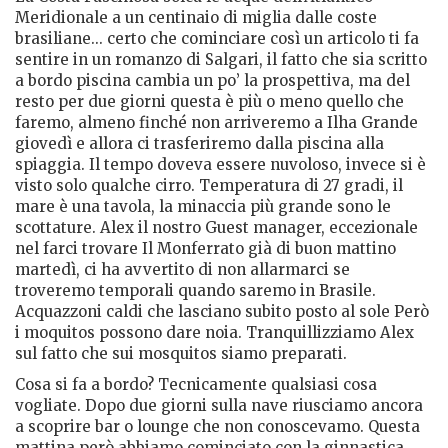
Meridionale a un centinaio di miglia dalle coste
brasiliane... certo che cominciare così un articolo ti fa
sentire in un romanzo di Salgari, il fatto che sia scritto
a bordo piscina cambia un po’ la prospettiva, ma del
resto per due giorni questa è più o meno quello che
faremo, almeno finché non arriveremo a Ilha Grande
giovedì e allora ci trasferiremo dalla piscina alla
spiaggia. Il tempo doveva essere nuvoloso, invece si è
visto solo qualche cirro. Temperatura di 27 gradi, il
mare è una tavola, la minaccia più grande sono le
scottature. Alex il nostro Guest manager, eccezionale
nel farci trovare Il Monferrato già di buon mattino
martedì, ci ha avvertito di non allarmarci se
troveremo temporali quando saremo in Brasile.
Acquazzoni caldi che lasciano subito posto al sole Però
i moquitos possono dare noia. Tranquillizziamo Alex
sul fatto che sui mosquitos siamo preparati.
Cosa si fa a bordo? Tecnicamente qualsiasi cosa
vogliate. Dopo due giorni sulla nave riusciamo ancora
a scoprire bar o lounge che non conoscevamo. Questa
mattina però abbiamo cominciato con la ginnastica.