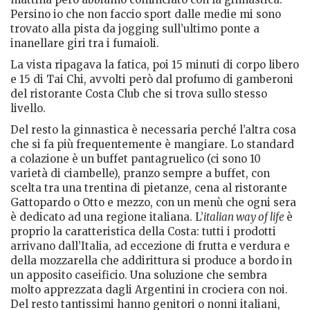
Persino io che non faccio sport dalle medie mi sono
trovato alla pista da jogging sull’ultimo ponte a
inanellare giri tra i fumaioli.
La vista ripagava la fatica, poi 15 minuti di corpo libero
e 15 di Tai Chi, avvolti però dal profumo di gamberoni
del ristorante Costa Club che si trova sullo stesso
livello.
Del resto la ginnastica è necessaria perché l’altra cosa
che si fa più frequentemente è mangiare. Lo standard
a colazione è un buffet pantagruelico (ci sono 10
varietà di ciambelle), pranzo sempre a buffet, con
scelta tra una trentina di pietanze, cena al ristorante
Gattopardo o Otto e mezzo, con un menù che ogni sera
è dedicato ad una regione italiana. L’
italian way of life
è
proprio la caratteristica della Costa: tutti i prodotti
arrivano dall’Italia, ad eccezione di frutta e verdura e
della mozzarella che addirittura si produce a bordo in
un apposito caseificio. Una soluzione che sembra
molto apprezzata dagli Argentini in crociera con noi.
Del resto tantissimi hanno genitori o nonni italiani,