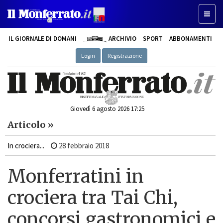
Toggle
IL GIORNALE DI DOMANI
ARCHIVIO
SPORT
ABBONAMENTI
Login
Registrazione
Giovedì 6 agosto 2026 17:25
Articolo »
In crociera...
28 febbraio 2018
Monferratini in
crociera tra Tai Chi,
concorsi gastronomici e