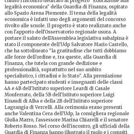
chiuso l’incontro dedicato al progetto “Educazione alla
legalità economica” della Guardia di Finanza, ospitato
allo Spazio Arena Piemonte. Il tema della legalità
economica è infatti uno degli argomenti del concorso
rivolto alle scuole. Il progetto è stato realizzato anche
con l'apporto dell'Osservatorio regionale usura. A
portare il saluto dell’Assemblea legislativa subalpina è
stato il componente dell’Udp Salvatore Mario Castello,
che ha sottolineato “la gratitudine che tutti dobbiamo
alle forze dell’ordine e, tra queste, alla Guardia di
Finanza, che tutela con grande dedizione e
professionalità, soprattutto nel suo ambito
specialistico, i cittadini e lo Stato”. Alla premiazione
hanno partecipato studenti e insegnanti delle classi
4A e 4B dell’Istituto superiore Leardi di Casale
Monferrato, della 5B dell’Istituto superiore Luigi
Einaudi di Alba e della 2B dell’Istituto superiore
Lagrangia di Vercelli. Alla cerimonia erano presenti
anche Valentina Cera dell’Udp, la consigliera regionale
Giulia Marro, l’assessore Marina Chiarelli e il senatore
Roberto Rosso. Nel corso dell’incontro, gli ufficiali della
Guardia di Finanza hanno illustrato il ruolo e i compiti