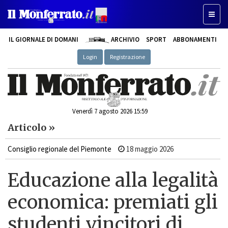
Toggle
IL GIORNALE DI DOMANI
ARCHIVIO
SPORT
ABBONAMENTI
Login
Registrazione
Venerdì 7 agosto 2026 15:59
Articolo »
Consiglio regionale del Piemonte
18 maggio 2026
Educazione alla legalità
economica: premiati gli
studenti vincitori di