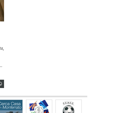
ta,
 –