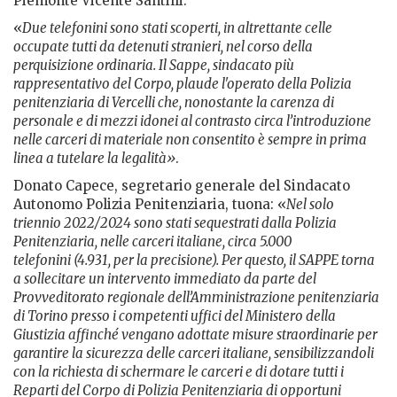
Piemonte Vicente Santilli.
«
Due telefonini sono stati scoperti, in altrettante celle
occupate tutti da detenuti stranieri, nel corso della
perquisizione ordinaria. Il Sappe, sindacato più
rappresentativo del Corpo, plaude l'operato della Polizia
penitenziaria di Vercelli che, nonostante la carenza di
personale e di mezzi idonei al contrasto circa l’introduzione
nelle carceri di materiale non consentito è sempre in prima
linea a tutelare la legalità»
.
Donato Capece, segretario generale del Sindacato
Autonomo Polizia Penitenziaria, tuona: «
Nel solo
triennio 2022/2024 sono stati sequestrati dalla Polizia
Penitenziaria, nelle carceri italiane, circa 5.000
telefonini
(4.931, per la precisione). Per questo, il SAPPE torna
a sollecitare un intervento immediato da parte del
Provveditorato regionale dell’Amministrazione penitenziaria
di Torino presso i competenti uffici del Ministero della
Giustizia affinché vengano adottate misure straordinarie per
garantire la sicurezza delle carceri italiane, sensibilizzandoli
con la richiesta di schermare le carceri e di dotare tutti i
Reparti del Corpo di Polizia Penitenziaria di opportuni