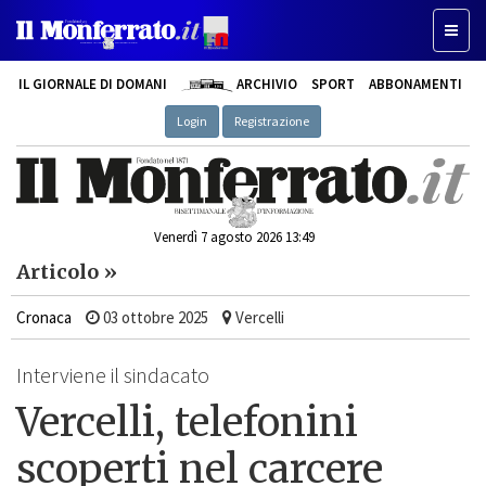
Toggle
IL GIORNALE DI DOMANI
ARCHIVIO
SPORT
ABBONAMENTI
Login
Registrazione
Venerdì 7 agosto 2026 13:49
Articolo »
Cronaca
03 ottobre 2025
Vercelli
Interviene il sindacato
Vercelli, telefonini
scoperti nel carcere