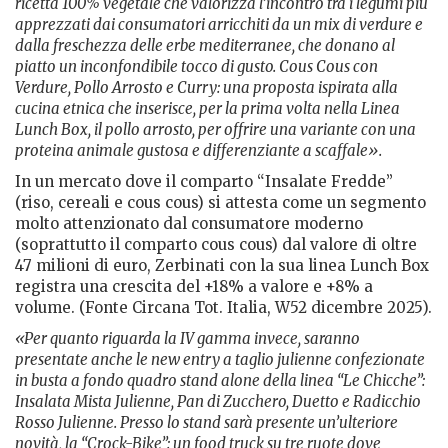
ricetta 100% vegetale che valorizza l’incontro tra i legumi più
apprezzati dai consumatori arricchiti da un mix di verdure e
dalla freschezza delle erbe mediterranee, che donano al
piatto un inconfondibile tocco di gusto. Cous Cous con
Verdure, Pollo Arrosto e Curry: una proposta ispirata alla
cucina etnica che inserisce, per la prima volta nella Linea
Lunch Box, il pollo arrosto, per offrire una variante con una
proteina animale gustosa e differenziante a scaffale».
In un mercato dove il comparto “Insalate Fredde”
(riso, cereali e cous cous) si attesta come un segmento
molto attenzionato dal consumatore moderno
(soprattutto il comparto cous cous) dal valore di oltre
47 milioni di euro, Zerbinati con la sua linea Lunch Box
registra una crescita del +18% a valore e +8% a
volume. (Fonte Circana Tot. Italia, W52 dicembre 2025).
«Per quanto riguarda la IV gamma invece, saranno
presentate anche le new entry a taglio julienne confezionate
in busta a fondo quadro stand alone della linea “Le Chicche”:
Insalata Mista Julienne, Pan di Zucchero, Duetto e Radicchio
Rosso Julienne. Presso lo stand sarà presente un’ulteriore
novità, la “Crock-Bike”: un food truck su tre ruote dove