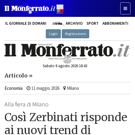
Toggle
IL GIORNALE DI DOMANI
ARCHIVIO
SPORT
ABBONAMENTI
Login
Registrazione
Sabato 8 agosto 2026 18:43
Articolo »
Economia
11 maggio 2026
Milano
Alla fiera di Milano
Così Zerbinati risponde
ai nuovi trend di