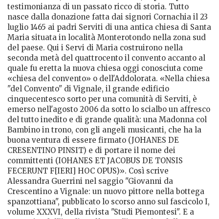
testimonianza di un passato ricco di storia. Tutto
nasce dalla donazione fatta dai signori Cornachia il 23
luglio 1465 ai padri Serviti di una antica chiesa di Santa
Maria situata in località Monterotondo nella zona sud
del paese. Qui i Servi di Maria costruirono nella
seconda metà del quattrocento il convento accanto al
quale fu eretta la nuova chiesa oggi conosciuta come
«chiesa del convento» o dell'Addolorata. «Nella chiesa
"del Convento" di Vignale, il grande edifi­cio
cinquecentesco sorto per una comunità di Serviti, è
emer­so nell'agosto 2006 da sotto lo scialbo un affresco
del tutto inedito e di grande qualità: una Madonna col
Bambino in trono, con gli angeli musicanti, che ha la
buona ventura di essere firmato (JOHANES DE
CRESENTINO PINSIT) e di portare il nome dei
committenti (IOHANES ET JACOBUS DE TONSIS
FECERUNT F[IERI] HOC OPUS)». Così scrive
Alessandra Guerrini nel saggio "Giovanni da
Crescentino a Vignale: un nuovo pittore nella bottega
spanzottiana", pubblicato lo scorso anno sul fascicolo I,
volume XXXVI, della rivista "Studi Piemontesi". E a