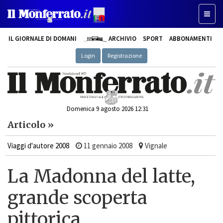
Toggle
IL GIORNALE DI DOMANI
ARCHIVIO
SPORT
ABBONAMENTI
Login
Registrazione
Domenica 9 agosto 2026 12:31
Articolo »
Viaggi d'autore 2008
11 gennaio 2008
Vignale
La Madonna del latte,
grande scoperta
pittorica