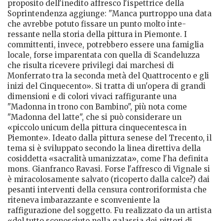
proposito dell'inedito affresco l'ispettrice della
Soprintendenza aggiunge: "Manca purtrop­po una data
che avrebbe potuto fissare un punto molto inte­
ressante nella storia della pittura in Piemonte. I
committen­ti, invece, potrebbero essere una famiglia
locale, forse imparentata con quella di Scandeluzza
che risulta ricevere privi­legi dai marchesi di
Monferrato tra la seconda metà del Quattrocento e gli
inizi del Cinquecento». Si tratta di un'opera di grandi
dimensioni e di colori vivaci raffigurante una
"Madonna in trono con Bambino", più nota come
"Madonna del latte", che si può considerare un
«piccolo unicum della pittura cinquecentesca in
Piemonte». Ideato dalla pittura senese del Trecento, il
tema si è sviluppato secondo la linea direttiva della
cosiddetta «sacralità umanizzata», come l'ha definita
mons. Gianfranco Ravasi. Forse l'affresco di Vignale si
è miracolosamente salvato (ricoperto dalla calce?) dai
pesanti interventi della censura controriformista che
riteneva imbarazzante e sconveniente la
raffigurazione del soggetto. Fu realizzato da un artista
«del tutto sconosciuto nella galassia dei pittori di