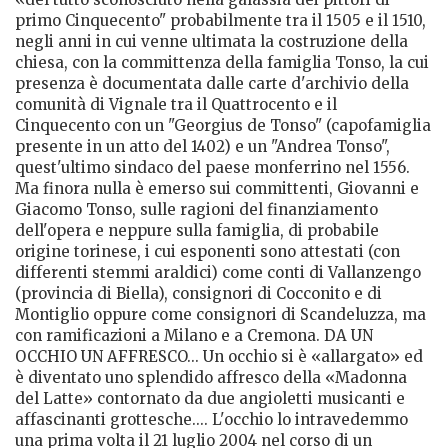
primo Cinquecento" probabilmente tra il 1505 e il 1510,
negli anni in cui venne ultimata la costruzione della
chiesa, con la committenza della famiglia Tonso, la cui
presenza è documentata dalle carte d'archivio della
comunità di Vignale tra il Quattrocento e il
Cinquecento con un "Georgius de Tonso" (capofamiglia
presente in un atto del 1402) e un "Andrea Tonso",
quest'ultimo sindaco del paese monferrino nel 1556.
Ma finora nulla è emerso sui committenti, Giovanni e
Giacomo Tonso, sulle ragioni del finanziamento
dell'opera e neppure sulla famiglia, di probabile
origine torinese, i cui esponenti sono attestati (con
differenti stemmi araldici) come conti di Vallanzengo
(provincia di Biella), consignori di Cocconito e di
Montiglio oppure come consignori di Scandeluzza, ma
con ramificazioni a Milano e a Cremona. DA UN
OCCHIO UN AFFRESCO... Un occhio si è «allargato» ed
è diventato uno splendido affresco della «Madonna
del Latte» contornato da due angioletti musicanti e
affascinanti grottesche.... L'occhio lo intravedemmo
una prima volta il 21 luglio 2004 nel corso di un