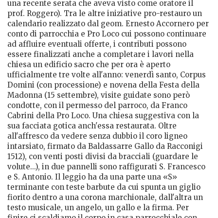
una recente serata che aveva visto come oratore il
prof. Roggero). Tra le altre iniziative pro-restauro un
calendario realizzato dal geom. Ernesto Accornero per
conto di parrocchia e Pro Loco cui possono continuare
ad affluire eventuali offerte, i contributi possono
essere finalizzati anche a completare i lavori nella
chiesa un edificio sacro che per ora è aperto
ufficialmente tre volte all'anno: venerdì santo, Corpus
Domini (con processione) e novena della Festa della
Madonna (15 settembre), visite guidate sono però
condotte, con il permesso del parroco, da Franco
Cabrini della Pro Loco. Una chiesa suggestiva con la
sua facciata gotica anch'essa restaurata. Oltre
all'affresco da vedere senza dubbio il coro ligneo
intarsiato, firmato da Baldassarre Gallo da Racconigi
1512), con venti posti divisi da bracciali (guardare le
volute...), in due pannelli sono raffigurati S. Francesco
e S. Antonio. Il leggio ha da una parte una «S»
terminante con teste barbute da cui spunta un giglio
fiorito dentro a una corona marchionale, dall'altra un
testo musicale, un angelo, un gallo e la firma. Per
finire ci scaldiamo il corpo in casa parrocchiale con