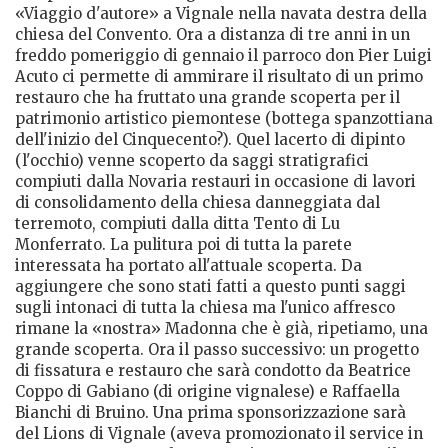
«Viaggio d'autore» a Vignale nella navata destra della
chiesa del Convento. Ora a distanza di tre anni in un
freddo pomeriggio di gennaio il parroco don Pier Luigi
Acuto ci permette di ammirare il risultato di un primo
restauro che ha fruttato una grande scoperta per il
patrimonio artistico piemontese (bottega spanzottiana
dell'inizio del Cinquecento?). Quel lacerto di dipinto
(l'occhio) venne scoperto da saggi stratigrafici
compiuti dalla Novaria restauri in occasione di lavori
di consolidamento della chiesa danneggiata dal
terremoto, compiuti dalla ditta Tento di Lu
Monferrato. La pulitura poi di tutta la parete
interessata ha portato all'attuale scoperta. Da
aggiungere che sono stati fatti a questo punti saggi
sugli intonaci di tutta la chiesa ma l'unico affresco
rimane la «nostra» Madonna che è già, ripetiamo, una
grande scoperta. Ora il passo successivo: un progetto
di fissatura e restauro che sarà condotto da Beatrice
Coppo di Gabiano (di origine vignalese) e Raffaella
Bianchi di Bruino. Una prima sponsorizzazione sarà
del Lions di Vignale (aveva promozionato il service in