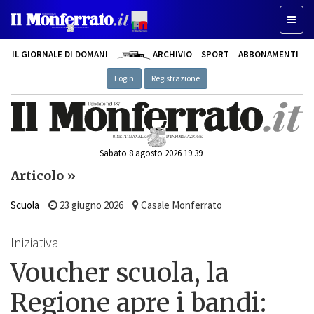
Toggle
IL GIORNALE DI DOMANI
ARCHIVIO
SPORT
ABBONAMENTI
Login
Registrazione
Sabato 8 agosto 2026 19:39
Articolo »
Scuola
23 giugno 2026
Casale Monferrato
Iniziativa
Voucher scuola, la
Regione apre i bandi: