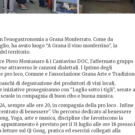
on l’enogastronomia a Grana Monferrato. Come da
lio, ha avuto luogo “A Grana il vino monferrino”, la
del territorio.
ice Piero Montanaro & i Cantavino DOC, l’affermato gruppo
se attraverso le canzoni dialettali. I lprimo degli
e pro loco, Comune e l’associazione Grana Arte e Tradizion
banchi di degustazione dei produttori di vini locali,
e iniziative proseguiranno con “Luglio sotto i tigli”, serate 
ex scuole in compagnia di buon cibo e buona musica.
e 24, sempre alle ore 20, in compagnia della pro loco . Infine
entrato di benessere”. Un percorso dedicato al benessere
Gong, Yoga, arte e musica, discipline che favoriscono la
appuntamento è previsto per il 31 luglio alle ore 18 presso i
 letture sul Qi Gong, pratica ed esercizi collegati alla