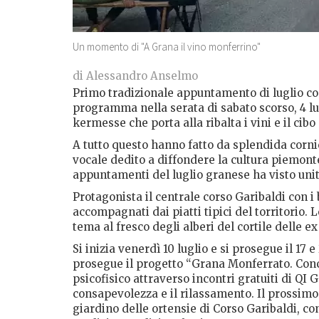
Un momento di "A Grana il vino monferrino"
di Alessandro Anselmo
Primo tradizionale appuntamento di luglio c
programma nella serata di sabato scorso, 4 lug
kermesse che porta alla ribalta i vini e il cibo 
A tutto questo hanno fatto da splendida corn
vocale dedito a diffondere la cultura piemonte
appuntamenti del luglio granese ha visto unit
Protagonista il centrale corso Garibaldi con i 
accompagnati dai piatti tipici del torritorio. L
tema al fresco degli alberi del cortile delle 
Si inizia venerdì 10 luglio e si prosegue il 17 
prosegue il progetto “Grana Monferrato. Conc
psicofisico attraverso incontri gratuiti di QI 
consapevolezza e il rilassamento. Il prossimo 
giardino delle ortensie di Corso Garibaldi, con