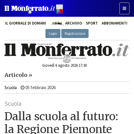
Toggle
IL GIORNALE DI DOMANI
ARCHIVIO
SPORT
ABBONAMENTI
Login
Registrazione
Giovedì 6 agosto 2026 17:30
Articolo »
Scuola
05 febbraio 2026
Scuola
Dalla scuola al futuro:
la Regione Piemonte