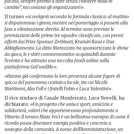
pacata, sempre pronta a dare senza chiedere nulla in
cambio”, raccontano gli organizzatori».
Il torneo
«si svolgerà secondo la formula classica: al mattino
si disputeranno i gironi, mentre nel pomeriggio si passerà alla
fase a eliminazione diretta. Al termine sono previste le
premiazioni delle prime tre squadre classificate, con premi
offerti dai Prize Sponsor Zerbinati, Krumiri Rossi e Due
Abbigliamento. La ditta Marazzato ha sponsorizzato le divise
da gioco, le t-shirt commemorative acquistabili durante
l’evento e ha attivato una raccolta fondi online sulla
piattaforma GoFundMe».
«Hanno già confermato la loro presenza alcune figure di
spicco del panorama cestistico locale, tra cui Nicolò
Martinoni, Aka Fall e i fratelli Fabio e Luca Valentini».
Il vice sindaco di Casale Monferrato, Luca Novelli, ha
dichiarato:
«Un progetto che unisce sport, amicizia e
solidarietà, valori che appartenevano profondamente a
Vittorio. Il torneo Maio 3vs3 è un bellissimo esempio di come il
ricordo possa diventare energia positiva e concreta a
sostegno della comunità. A nome dell’Amministrazione, un