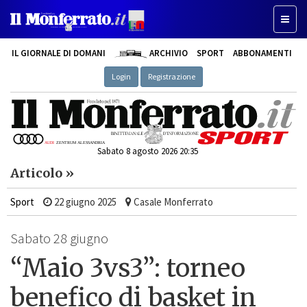
Toggle
IL GIORNALE DI DOMANI
ARCHIVIO
SPORT
ABBONAMENTI
Login
Registrazione
Sabato 8 agosto 2026 20:35
Articolo »
Sport
22 giugno 2025
Casale Monferrato
Sabato 28 giugno
“Maio 3vs3”: torneo
benefico di basket in