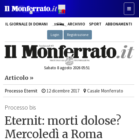
Toggle
IL GIORNALE DI DOMANI
ARCHIVIO
SPORT
ABBONAMENTI
Login
Registrazione
Sabato 8 agosto 2026 05:51
Articolo »
Processo Eternit
12 dicembre 2017
Casale Monferrato
Processo bis
Eternit: morti dolose?
Mercoledì a Roma