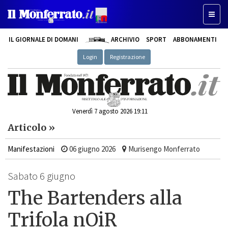
Toggle
IL GIORNALE DI DOMANI
ARCHIVIO
SPORT
ABBONAMENTI
Login
Registrazione
Venerdì 7 agosto 2026 19:11
Articolo »
Manifestazioni
06 giugno 2026
Murisengo Monferrato
Sabato 6 giugno
The Bartenders alla
Trifola nOiR