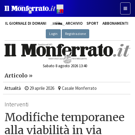
Toggle
IL GIORNALE DI DOMANI
ARCHIVIO
SPORT
ABBONAMENTI
Login
Registrazione
Sabato 8 agosto 2026 13:40
Articolo »
Attualità
29 aprile 2026
Casale Monferrato
Interventi
Modifiche temporanee
alla viabilità in via