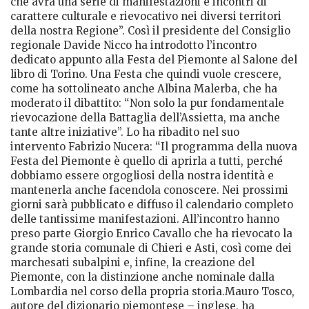
che avrà una serie di manifestazioni e incontri di
carattere culturale e rievocativo nei diversi territori
della nostra Regione”. Così il presidente del Consiglio
regionale Davide Nicco ha introdotto l’incontro
dedicato appunto alla Festa del Piemonte al Salone del
libro di Torino. Una Festa che quindi vuole crescere,
come ha sottolineato anche Albina Malerba, che ha
moderato il dibattito: “Non solo la pur fondamentale
rievocazione della Battaglia dell’Assietta, ma anche
tante altre iniziative”. Lo ha ribadito nel suo
intervento Fabrizio Nucera: “Il programma della nuova
Festa del Piemonte è quello di aprirla a tutti, perché
dobbiamo essere orgogliosi della nostra identità e
mantenerla anche facendola conoscere. Nei prossimi
giorni sarà pubblicato e diffuso il calendario completo
delle tantissime manifestazioni. All’incontro hanno
preso parte Giorgio Enrico Cavallo che ha rievocato la
grande storia comunale di Chieri e Asti, così come dei
marchesati subalpini e, infine, la creazione del
Piemonte, con la distinzione anche nominale dalla
Lombardia nel corso della propria storia.Mauro Tosco,
autore del dizionario piemontese – inglese, ha