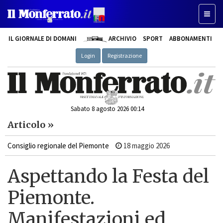
Toggle
IL GIORNALE DI DOMANI
ARCHIVIO
SPORT
ABBONAMENTI
Login
Registrazione
Sabato 8 agosto 2026 00:14
Articolo »
Consiglio regionale del Piemonte
18 maggio 2026
Aspettando la Festa del
Piemonte.
Manifestazioni ed