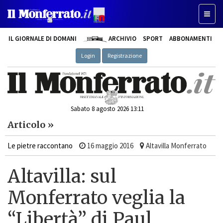
Toggle
IL GIORNALE DI DOMANI
ARCHIVIO
SPORT
ABBONAMENTI
Login
Registrazione
Sabato 8 agosto 2026 13:11
Articolo »
Le pietre raccontano
16 maggio 2016
Altavilla Monferrato
Altavilla: sul
Monferrato veglia la
“Libertà” di Paul