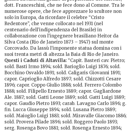
dott. Franceschini, che ne fece dono al Comune. Tra le
numerose opere, che fece apprezzare lo scultore non
solo in Europa, da ricordare il celebre “Cristo
Redentore”, che venne collocato nel 1931 (nel
centenario dell’indipendenza del Brasile) in
collaborazione con l’ingegnere brasiliano Heitor da
Silva Costa (Rio de Janeiro 1873 – 1947) sul monte
Corcovado. Da lassù l’imponente statua domina con i
suoi trenta metri di altezza la Baia di Rio de Janeiro.
Questi i Caduti di Altavilla:
“Capit. Basteri cav. Pietro;
sold. Basti Irmo 1894; sold. Barioglio Luigi 1876; sold.
Bocchino Osvaldo 1891; sold. Caligaris Giovanni 1891;
capor. Caprioglio Alfredo 1897; sold. Chizzotti Cesare
1896; capor. Coppo Giulio 1888; sold. Ferrero Colombo
1888; sold. Filipello Ernesto 1889; capor. Gagliardone
Ale. 1887; sold. Gatti Leone 1889; sold. Gatti Luigi 1889;
capor. Gaudio Pietro 1893; carab. Lavagno Carlo 1896; g.
fin. Lucca Giuseppe 1894; sold. Lusana Pietro 1889;
sold. Maioglio Luigi 1883; sold. Miravalle Giacomo 1886;
sold. Provera Pilade 1896; sold. Roggero Paolo 1893;
serg. Rosenga Bovo 1881; sold. Rosenga Ernesto 1894;