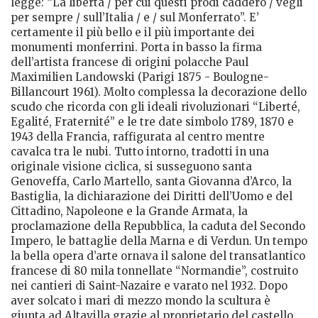
legge: “La libertà / per cui questi prodi caddero / vegli
per sempre / sull’Italia / e / sul Monferrato”. E’
certamente il più bello e il più importante dei
monumenti monferrini. Porta in basso la firma
dell’artista francese di origini polacche Paul
Maximilien Landowski (Parigi 1875 - Boulogne-
Billancourt 1961). Molto complessa la decorazione dello
scudo che ricorda con gli ideali rivoluzionari “Liberté,
Egalité, Fraternité” e le tre date simbolo 1789, 1870 e
1943 della Francia, raffigurata al centro mentre
cavalca tra le nubi. Tutto intorno, tradotti in una
originale visione ciclica, si susseguono santa
Genoveffa, Carlo Martello, santa Giovanna d’Arco, la
Bastiglia, la dichiarazione dei Diritti dell’Uomo e del
Cittadino, Napoleone e la Grande Armata, la
proclamazione della Repubblica, la caduta del Secondo
Impero, le battaglie della Marna e di Verdun. Un tempo
la bella opera d’arte ornava il salone del transatlantico
francese di 80 mila tonnellate “Normandie”, costruito
nei cantieri di Saint-Nazaire e varato nel 1932. Dopo
aver solcato i mari di mezzo mondo la scultura è
giunta ad Altavilla grazie al proprietario del castello,