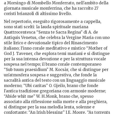
a Morsingo di Mombello Monferrato, nell’ambito della
giornata musicale monferrina, che ha raccolto 27
coristi brianzoli di altissimo livello.
Nel repertorio, eseguito rigorosamente a cappella,
sono stati scelti: la lauda spirituale mariana
Quattrocentesca “Senza te Sacra Regina” di A. de
Antiquis Venetus, che celebra la Vergine Maria con uno
stile lirico e devozionale tipico del Rinascimento
italiano; l’inno corale meditativo e mistico “Mother of
God J. Tavener, che esplora temi mariani e si distingue
per la sua intensa devozione e per la struttura vocale
sospesa nel tempo; il brano corale contemporaneo
“Sub tuum praesidium” M. Kocsàr, che si distingue per
un’atmosfera sospesa e suggestiva, che fonde la
sacralità antica del testo con un linguaggio musicale
moderno; “Ubi caritas” O. Gjeilo, brano che fonde
l’antica tradizione gregoriana con armonie moderne;
“Abide whit me” W. H.Monk, brano che, spesso
associato alla riflessione sulla morte e alla preghiera,
si distingue per la sua melodia lenta, solenne e
confortante; “An Irish blessing” J.E. Moore, “As torrents