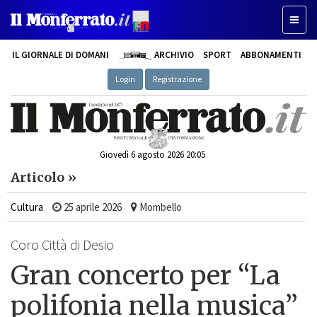
Toggle
IL GIORNALE DI DOMANI
ARCHIVIO
SPORT
ABBONAMENTI
Login
Registrazione
Giovedì 6 agosto 2026 20:05
Articolo »
Cultura
25 aprile 2026
Mombello
Coro Città di Desio
Gran concerto per “La
polifonia nella musica”