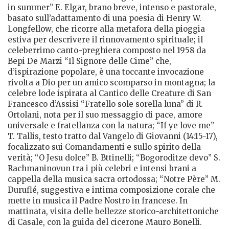
in summer” E. Elgar, brano breve, intenso e pastorale,
basato sull’adattamento di una poesia di Henry W.
Longfellow, che ricorre alla metafora della pioggia
estiva per descrivere il rinnovamento spirituale; il
celeberrimo canto-preghiera composto nel 1958 da
Bepi De Marzi “Il Signore delle Cime” che,
d’ispirazione popolare, è una toccante invocazione
rivolta a Dio per un amico scomparso in montagna; la
celebre lode ispirata al Cantico delle Creature di San
Francesco d’Assisi “Fratello sole sorella luna” di R.
Ortolani, nota per il suo messaggio di pace, amore
universale e fratellanza con la natura; “If ye love me”
T. Tallis, testo tratto dal Vangelo di Giovanni (14:15-17),
focalizzato sui Comandamenti e sullo spirito della
verità; “O Jesu dolce” B. Bttinelli; “Bogoroditze devo” S.
Rachmaninovun tra i più celebri e intensi brani a
cappella della musica sacra ortodossa; “Notre Père” M.
Duruflé, suggestiva e intima composizione corale che
mette in musica il Padre Nostro in francese. In
mattinata, visita delle bellezze storico-architettoniche
di Casale, con la guida del cicerone Mauro Bonelli.