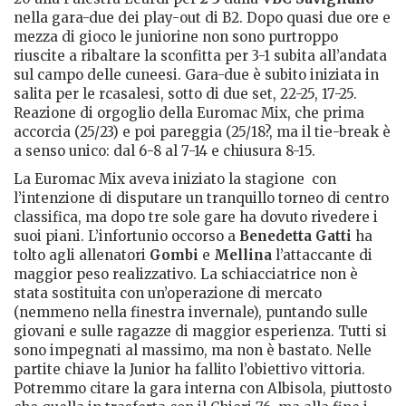
nella gara-due dei play-out di B2. Dopo quasi due ore e
mezza di gioco le juniorine non sono purtroppo
riuscite a ribaltare la sconfitta per 3-1 subita all’andata
sul campo delle cuneesi. Gara-due è subito iniziata in
salita per le rcasalesi, sotto di due set, 22-25, 17-25.
Reazione di orgoglio della Euromac Mix, che prima
accorcia (25/23) e poi pareggia (25/18?, ma il tie-break è
a senso unico: dal 6-8 al 7-14 e chiusura 8-15.
La Euromac Mix aveva iniziato la stagione con
l’intenzione di disputare un tranquillo torneo di centro
classifica, ma dopo tre sole gare ha dovuto rivedere i
suoi piani. L’infortunio occorso a
Benedetta Gatti
ha
tolto agli allenatori
Gombi
e
Mellina
l’attaccante di
maggior peso realizzativo. La schiacciatrice non è
stata sostituita con un’operazione di mercato
(nemmeno nella finestra invernale), puntando sulle
giovani e sulle ragazze di maggior esperienza. Tutti si
sono impegnati al massimo, ma non è bastato. Nelle
partite chiave la Junior ha fallito l’obiettivo vittoria.
Potremmo citare la gara interna con Albisola, piuttosto