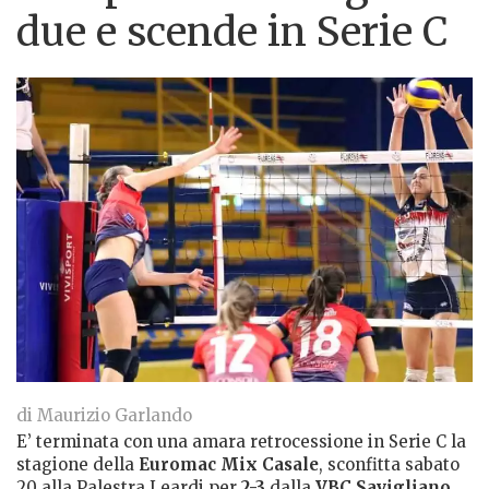
due e scende in Serie C
di Maurizio Garlando
E’ terminata con una amara retrocessione in Serie C la
stagione della
Euromac Mix Casale
, sconfitta sabato
20 alla Palestra Leardi per
2-3
dalla
VBC Savigliano