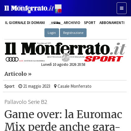
Toggle
IL GIORNALE DI DOMANI
ARCHIVIO
SPORT
ABBONAMENTI
Login
Registrazione
Lunedì 10 agosto 2026 20:58
Articolo »
Sport
21 maggio 2023
Casale Monferrato
Pallavolo Serie B2
Game over: la Euromac
Mix perde anche gara-