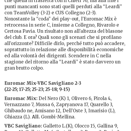
che quella in trasferta con il Chieri 76, ma alla fine i
punti mancanti sono stati quelli perduti alla “Leardi”
con TeamVolley (3-2) e CUS Collegno (2-3).
Nonostante la “coda” dei play-out, l’Euromac Mix è
retrocessa in serie C, insieme a Collegno, Rivarolo e
Certosa Pavia. Un risultato non all’altezza del blasone
del club. E ora? Quali sono gli scenari che si profilano
all’orizzonte? Difficile dirlo, perché tutto può accadere,
soprattutto in relazione alle disponibilità economiche
ed alla volontà dei dirigenti. Scendere in C nella
stagione del ritorno alla “Leardi” è stato davvero un
gran brutto colpo.
Euromac Mix-VBC Savigliano 2-3
(22-25; 17-25; 25-23; 25-18; 9-15)
Euromac Mix:
Del Nero (K) 1, Olivero 6, Pirola 4,
Vernazzano 7, Mussa 6, Zapryanova 17, Quarello 3,
Ghibaudo ne, Amisano 12, Dell’Oste 3, Imarisio (L),
Ghiazza (L).
All.
Gombi-Mellina.
VBC Savigliano:
Galletto L.(K), Olocco 15, Gallina 9,