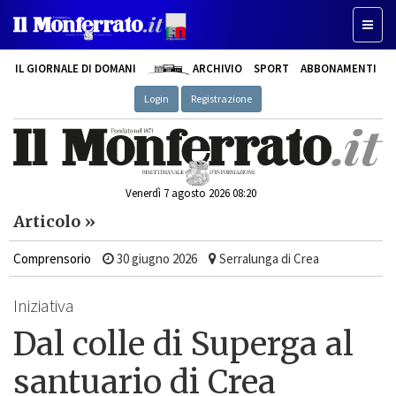
Toggle
IL GIORNALE DI DOMANI
ARCHIVIO
SPORT
ABBONAMENTI
Login
Registrazione
Venerdì 7 agosto 2026 08:20
Articolo »
Comprensorio
30 giugno 2026
Serralunga di Crea
Iniziativa
Dal colle di Superga al
santuario di Crea