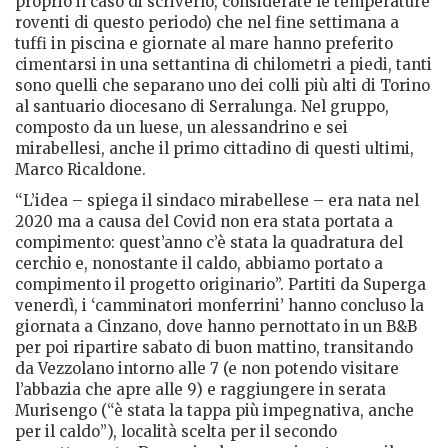
proprio il caso di scriverlo, considerate le temperature
roventi di questo periodo) che nel fine settimana a
tuffi in piscina e giornate al mare hanno preferito
cimentarsi in una settantina di chilometri a piedi, tanti
sono quelli che separano uno dei colli più alti di Torino
al santuario diocesano di Serralunga. Nel gruppo,
composto da un luese, un alessandrino e sei
mirabellesi, anche il primo cittadino di questi ultimi,
Marco Ricaldone.
“L’idea – spiega il sindaco mirabellese – era nata nel
2020 ma a causa del Covid non era stata portata a
compimento: quest’anno c’è stata la quadratura del
cerchio e, nonostante il caldo, abbiamo portato a
compimento il progetto originario”. Partiti da Superga
venerdì, i ‘camminatori monferrini’ hanno concluso la
giornata a Cinzano, dove hanno pernottato in un B&B
per poi ripartire sabato di buon mattino, transitando
da Vezzolano intorno alle 7 (e non potendo visitare
l’abbazia che apre alle 9) e raggiungere in serata
Murisengo (“è stata la tappa più impegnativa, anche
per il caldo”), località scelta per il secondo