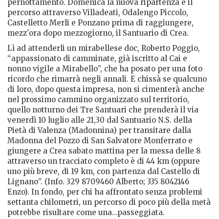
pernottamento. Domenica la nuova ripartenza e il
percorso attraverso Villadeati, Odalengo Piccolo,
Castelletto Merli e Ponzano prima di raggiungere,
mezz'ora dopo mezzogiorno, il Santuario di Crea.
Lì ad attenderli un mirabellese doc, Roberto Poggio,
“appassionato di camminate, già iscritto al Cai e
nonno vigile a Mirabello”, che ha posato per una foto
ricordo che rimarrà negli annali. E chissà se qualcuno
di loro, dopo questa impresa, non si cimenterà anche
nel prossimo cammino organizzato sul territorio,
quello notturno dei Tre Santuari che prenderà il via
venerdì 10 luglio alle 21,30 dal Santuario N.S. della
Pietà di Valenza (Madonnina) per transitare dalla
Madonna del Pozzo di San Salvatore Monferrato e
giungere a Crea sabato mattina per la messa delle 8
attraverso un tracciato completo è di 44 km (oppure
uno più breve, di 19 km, con partenza dal Castello di
Lignano”. (Info. 329 8709460 Alberto; 335 8042146
Enzo). In fondo, per chi ha affrontato senza problemi
settanta chilometri, un percorso di poco più della metà
potrebbe risultare come una…passeggiata.