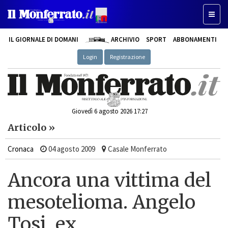
Toggle
IL GIORNALE DI DOMANI
ARCHIVIO
SPORT
ABBONAMENTI
Login
Registrazione
Giovedì 6 agosto 2026 17:27
Articolo »
Cronaca
04 agosto 2009
Casale Monferrato
Ancora una vittima del
mesotelioma. Angelo
Tosi, ex