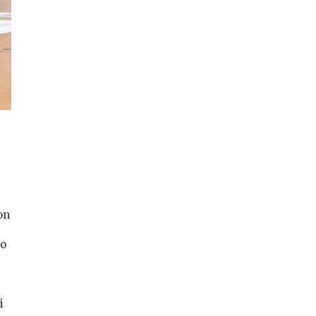
on
no
i