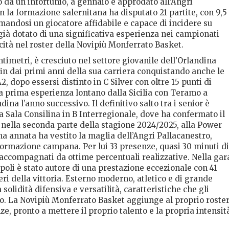
ro da un infortunio, a gennaio è approdato all’Angri
n la formazione salernitana ha disputato 21 partite, con 9,5
rmandosi un giocatore affidabile e capace di incidere su
già dotato di una significativa esperienza nei campionati
icità nel roster della Novipiù Monferrato Basket.
ntimetri, è cresciuto nel settore giovanile dell’Orlandina
in dai primi anni della sua carriera conquistando anche le
, dopo essersi distinto in C Silver con oltre 15 punti di
a prima esperienza lontano dalla Sicilia con Teramo a
ndina l’anno successivo. Il definitivo salto tra i senior è
a Sala Consilina in B Interregionale, dove ha confermato il
 nella seconda parte della stagione 2024/2025, alla Power
ma annata ha vestito la maglia dell’Angri Pallacanestro,
 formazione campana. Per lui 33 presenze, quasi 30 minuti di
, accompagnati da ottime percentuali realizzative. Nella gar
opoli è stato autore di una prestazione eccezionale con 41
beri della vittoria. Esterno moderno, atletico e di grande
solidità difensiva e versatilità, caratteristiche che gli
ro. La Novipiù Monferrato Basket aggiunge al proprio roste
e, pronto a mettere il proprio talento e la propria intensit