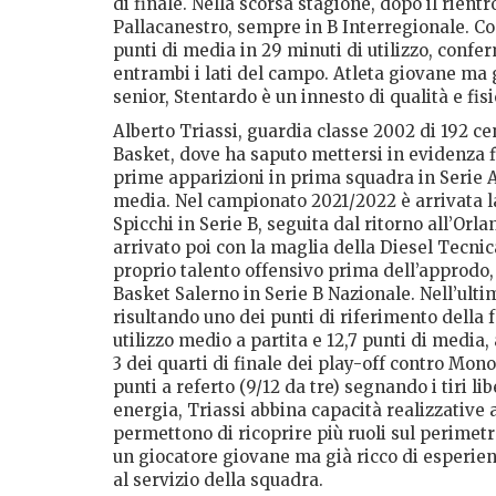
di finale. Nella scorsa stagione, dopo il rient
Pallacanestro, sempre in B Interregionale. Co
punti di media in 29 minuti di utilizzo, confe
entrambi i lati del campo. Atleta giovane ma 
senior, Stentardo è un innesto di qualità e fis
Alberto Triassi, guardia classe 2002 di 192 ce
Basket, dove ha saputo mettersi in evidenza f
prime apparizioni in prima squadra in Serie A2
media. Nel campionato 2021/2022 è arrivata l
Spicchi in Serie B, seguita dal ritorno all’Orla
arrivato poi con la maglia della Diesel Tecnic
proprio talento offensivo prima dell’approdo,
Basket Salerno in Serie B Nazionale. Nell’ulti
risultando uno dei punti di riferimento della
utilizzo medio a partita e 12,7 punti di media
3 dei quarti di finale dei play-off contro Mon
punti a referto (9/12 da tre) segnando i tiri li
energia, Triassi abbina capacità realizzative a 
permettono di ricoprire più ruoli sul perimet
un giocatore giovane ma già ricco di esperienz
al servizio della squadra.