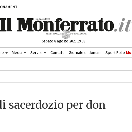
BONAMENTI
Sabato 8 agosto 2026 19:33
che
Media
Servizi
Contatti
Giornale di domani
Sport Folio
Mu
di sacerdozio per don