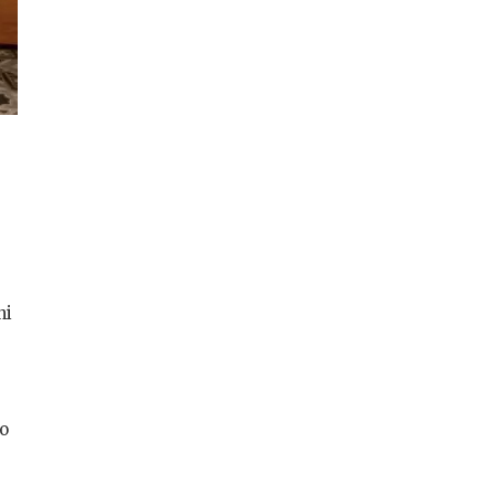
ni
co