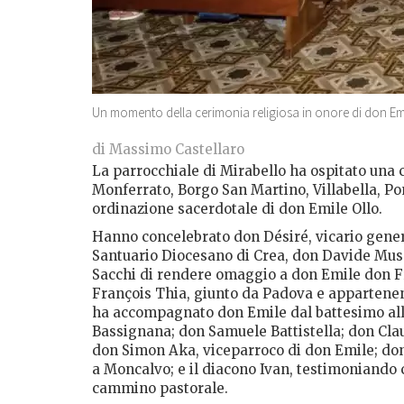
Un momento della cerimonia religiosa in onore di don Emi
di Massimo Castellaro
La parrocchiale di Mirabello ha ospitato una 
Monferrato, Borgo San Martino, Villabella, Pom
ordinazione sacerdotale di don Emile Ollo.
Hanno concelebrato don Désiré, vicario genera
Santuario Diocesano di Crea, don Davide Musso
Sacchi di rendere omaggio a don Emile don F
François Thia, giunto da Padova e appartenen
ha accompagnato don Emile dal battesimo all’
Bassignana; don Samuele Battistella; don Cl
don Simon Aka, viceparroco di don Emile; don
a Moncalvo; e il diacono Ivan, testimoniando c
cammino pastorale.