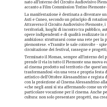
nato all’interno del Circuito Audiovisivo Pie
accanto a Film Commission Torino Piemonte 
La manifestazione è destinata a diventare un
Asti e Cuneo, secondo un principio di rotazion
Attraverso il Circuito Audiovisivo Piemonte, 
territoriali, luoghi di incontro tra pubblico, a
opere indipendenti e di qualità realizzate in 
ambizioso: strutturarsi come una rete per la p
piemontese. «Tramite le sale coinvolte - spie
circuitazione dei festival, rassegne e progett
Terminato il Momas, sempre all’interno del p
prende il via in tutto il Piemonte una nuova e
al cinema prodotto sul territorio che quest’a
trasformandosi «in una vera e propria festa 
artistico dell’Ottobre Alessandrino e regista
con la proiezione al Cinema Alessandrino alla
«che negli anni si sta affermando come un viv
particolare vocazione per il cinema. Anche pe
cultura: non solo presentare progetti, ma cr