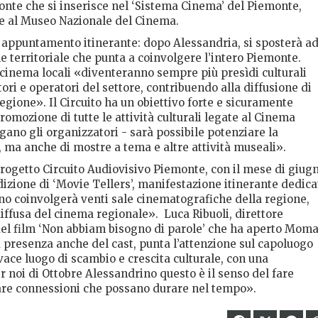
monte che si inserisce nel ‘Sistema Cinema’ del Piemonte,
e al Museo Nazionale del Cinema.
 appuntamento itinerante: dopo Alessandria, si sposterà a
e territoriale che punta a coinvolgere l’intero Piemonte.
i cinema locali «diventeranno sempre più presìdi culturali
utori e operatori del settore, contribuendo alla diffusione di
regione». Il Circuito ha un obiettivo forte e sicuramente
romozione di tutte le attività culturali legate al Cinema
gano gli organizzatori - sarà possibile potenziare la
i, ma anche di mostre a tema e altre attività museali».
rogetto Circuito Audiovisivo Piemonte, con il mese di giug
dizione di ‘Movie Tellers’, manifestazione itinerante dedica
nno coinvolgerà venti sale cinematografiche della regione,
diffusa del cinema regionale».
Luca Ribuoli, direttore
 del film ‘Non abbiam bisogno di parole’ che ha aperto Mom
 presenza anche del cast, punta l’attenzione sul capoluogo
ace luogo di scambio e crescita culturale, con una
r noi di Ottobre Alessandrino questo è il senso del fare
eare connessioni che possano durare nel tempo».