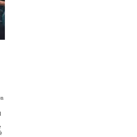
on
l
e
è