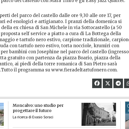
el parco del castello con Mara Tinto e gli Easy Jazz Quartet.
erti del parco del castello dalle ore 9,30 alle ore 17, per
ari ed enologici e artigianato. I pranzi della domenica si
della ex chiesa di San Michele in via Sottocastello (a 50
proposta self service a piatto a cura di La Bottega della
aggio e tartufo nero estivo, carpione tradizionale, carpion
ruda con tartufo nero estivo, torta nocciole, krumiri con
o per bambini con Josephine nel parco del castello (ingresso
etta gratuito con partenza da piazza Boario, piazza della
antico, ai piedi della torre romanica di San Pietro sarà
ui.Tutto il programma su www.fieradeltartufonero.com.
Moncalvo: uno studio per
progettare il futuro
La ricerca di Evasio Soraci