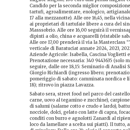
Candido per la seconda miglior composizione. 
tartufi, agroalimentare, enologico, artigianale
17 alla mezzanotte). Alle ore 16,45, nella vici
ai proprietari di tartufaie libere a cura del 
Masssobrio. Alle ore 16,00 seguirà il vernissag
dipinti a olio, china e acquarelli (vistabile sab
Alle ore 17,00 prenderà il via la Masterclass 
verticale di Baratuciat annate 2024, 2023, 202
Aziende Agricole: Isabella, Cascina Voglietti e
Prenotazione necessaria: 340 9443635 (solo me
seguire, dalle ore 18,15: Seminario di Analisi 
Giorgio Richiardi (ingresso libero; prenotazi
pomeriggio di sabato: camminata nordica e lib
18); ritrovo in piazza Lavazza.
Sabato sera, street food nel parco del castell
carne, uovo al tegamino e zucchine), carpione
di salumi (salame cotto e crudo e lardo), battu
nocciole, dolci, gelato con latte di capra, foca
conditi con burro e agnolotti Zanardi al ripieno
loco da lamellare a scelta sui piatti). Il tutto,