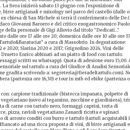
La fiera inizierà sabato 13 giugno con l’esposizione di
, birre artigianali e mixology nel parco del castello (dalle o
na ex chiesa di San Michele si terrà il conferimento delle De.
sindaco Giovanni Baroero e del critico enogastronomico Paolo
e della personale di Gigi Allovio dal titolo “Dedicati…”
ato dalle ore 17 alle ore 20; domenica dalle ore 10 alle ore 17
“Tartufo&Baratuciat” a cura di Massobrio. In degustazione:
2 e 2020; Slarina 2020 e 2017; Grignolino 2024. Vini delle
 Druetto Enrico abbinati ad un piatto di food con tartufo.
ssaggi scritti su whatsapp). Quota di adesione euro 15,00. 
Sensoriale sul tartufo a cura del Giudice di Analisi Sensorial
one gradita scrivendo a: segreteria@fieradeltartufo.com). N
era (partenza ore 16,30) e tour in mtb ed ebike (partenza o
o con: carpione tradizionale (bistecca impanata, polpette di
 vegetariano (uovo al tegamino, zucchine e giardiniera), tri
ta di carne con tartufo nero, formaggi caprini, torta di
cce, pizza, ravioli vegetariano Zanardi ricotta e spinaci
 di arrosto conditi con burro e tartufo (tartufi acquistabili 
 affiancato ad una ricca proposta di vini, di birre artigianali e