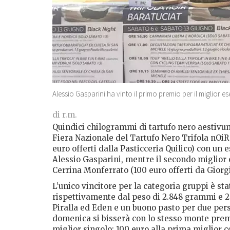
Alessio Gasparini ha vinto il primo premio per il miglior 
di r.m.
Quindici chilogrammi di tartufo nero aestivum
Fiera Nazionale del Tartufo Nero Trifola nOi
euro offerti dalla Pasticceria Quilico) con un
Alessio Gasparini, mentre il secondo miglior
Cerrina Monferrato (100 euro offerti da Giorgi
L’unico vincitore per la categoria gruppi è st
rispettivamente dal peso di 2.848 grammi e 2
Piralla ed Eden e un buono pasto per due per
domenica si bisserà con lo stesso monte premi
miglior singolo; 100 euro alla prima miglior 