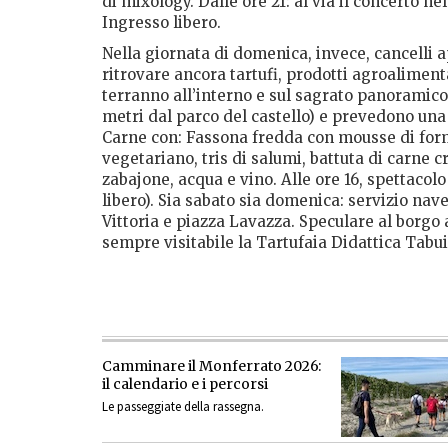
di mixology. Dalle ore 21: al via il concerto n
Ingresso libero.
Nella giornata di domenica, invece, cancelli ap
ritrovare ancora tartufi, prodotti agroaliment
terranno all’interno e sul sagrato panoramico 
metri dal parco del castello) e prevedono una 
Carne con: Fassona fredda con mousse di form
vegetariano, tris di salumi, battuta di carne c
zabajone, acqua e vino. Alle ore 16, spettacol
libero). Sia sabato sia domenica: servizio nav
Vittoria e piazza Lavazza. Speculare al borgo 
sempre visitabile la Tartufaia Didattica Tab
Camminare il Monferrato 2026:
il calendario e i percorsi
Le passeggiate della rassegna.