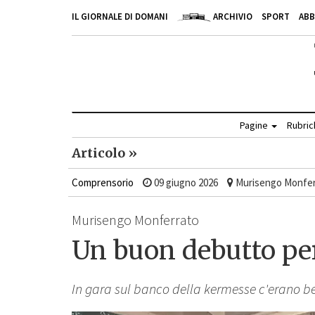
IL GIORNALE DI DOMANI
ARCHIVIO
SPORT
AB
Pagine
Rubri
Articolo »
Comprensorio
09 giugno 2026
Murisengo Monfer
Murisengo Monferrato
Un buon debutto per
In gara sul banco della kermesse c'erano be