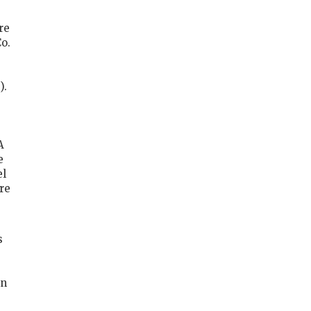
re
Co.
).
A
e
el
re
s
in