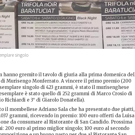
esemplare singolo
 hanno gremito il tavolo di giuria alla prima domenica del
R di Murisengo Monferrato.
A vincere il primo premio (200
 esemplare singolo di 423 grammi, è stato il murisenghese
 esemplare è stato quello di 252 grammi di Marco Crosio di
o Richiardi e 3° di Giarolo Donatella).
ato il mombellese Adriano Sala che ha presentato due piatti,
.037 grammi, ricevendo in premio: 100 euro offerti da Luisa
sone da consumare al Ristorante di San Candido. Prossima
: 200 euro al primo miglior singolo; 100 euro al secondo
composizione e un buono pasto per due al Ristorante San