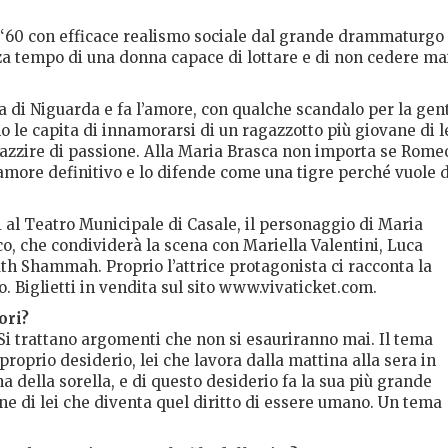
 ‘60 con efficace realismo sociale dal grande drammaturgo
nza tempo di una donna capace di lottare e di non cedere ma
ca di Niguarda e fa l’amore, con qualche scandalo per la gen
 le capita di innamorarsi di un ragazzotto più giovane di le
pazzire di passione. Alla Maria Brasca non importa se Rome
 amore definitivo e lo difende come una tigre perché vuole 
1 al Teatro Municipale di Casale, il personaggio di Maria
o, che condividerà la scena con Mariella Valentini, Luca
uth Shammah. Proprio l’attrice protagonista ci racconta la
 Biglietti in vendita sul sito www.vivaticket.com.
ori?
Si trattano argomenti che non si esauriranno mai. Il tema
 proprio desiderio, lei che lavora dalla mattina alla sera in
na della sorella, e di questo desiderio fa la sua più grande
e di lei che diventa quel diritto di essere umano. Un tema