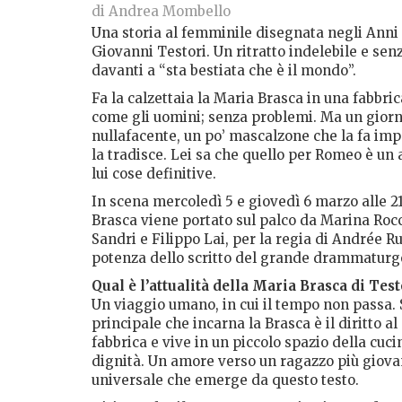
di Andrea Mombello
Una storia al femminile disegnata negli Anni
Giovanni Testori. Un ritratto indelebile e se
davanti a “sta bestiata che è il mondo”.
Fa la calzettaia la Maria Brasca in una fabbri
come gli uomini; senza problemi. Ma un giorno
nullafacente, un po’ mascalzone che la fa im
la tradisce. Lei sa che quello per Romeo è un
lui cose definitive.
In scena mercoledì 5 e giovedì 6 marzo alle 2
Brasca viene portato sul palco da Marina Rocc
Sandri e Filippo Lai, per la regia di Andrée R
potenza dello scritto del grande drammaturgo.
Qual è l’attualità della Maria Brasca di Test
Un viaggio umano, in cui il tempo non passa. 
principale che incarna la Brasca è il diritto al
fabbrica e vive in un piccolo spazio della cuci
dignità. Un amore verso un ragazzo più giovan
universale che emerge da questo testo.