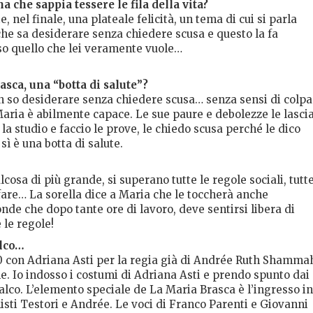
 che sappia tessere le fila della vita?
nel finale, una plateale felicità, un tema di cui si parla
he sa desiderare senza chiedere scusa e questo la fa
rso quello che lei veramente vuole…
sca, una “botta di salute”?
on so desiderare senza chiedere scusa… senza sensi di colp
aria è abilmente capace. Le sue paure e debolezze le lasci
la studio e faccio le prove, le chiedo scusa perché le dico
ì è una botta di salute.
sa di più grande, si superano tutte le regole sociali, tutt
 fare… La sorella dice a Maria che le toccherà anche
e che dopo tante ore di lavoro, deve sentirsi libera di
 le regole!
alco…
90 con Adriana Asti per la regia già di Andrée Ruth Shamma
. Io indosso i costumi di Adriana Asti e prendo spunto dai
palco. L’elemento speciale de La Maria Brasca è l’ingresso in
sti Testori e Andrée. Le voci di Franco Parenti e Giovanni