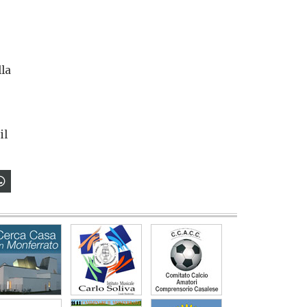
lla
il