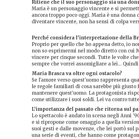
Ritiene che il suo personaggio sia una donna
Maria è un personaggio vincente e si permette, 
ancora troppo poco oggi. Maria è una donna c
diventare vincente, non ha sensi di colpa ve
Perché considera l’interpretazione della Bra
Proprio per quello che ho appena detto, io n
non so esprimermi nel modo diretto con cui M
vincere per cinque secondi. Tutte le volte che 
sempre che vorrei assomigliare a lei… Quindi s
Maria Brasca va oltre ogni ostacolo?
Se l’amore verso quest’uomo rappresenta qualco
le regole familiari di cosa sarebbe più giusto
mantenere quest’uomo. La protagonista rispond
come utilizzare i suoi soldi. Lei va contro tutte
L’importanza del passato che ritorna sul p
Lo spettacolo è andato in scena negli Anni ’
e si ripropone come omaggio a quella versione
suoi gesti e dalle movenze, che lei portò sul 
una serie di eventi, che hanno come protagoni