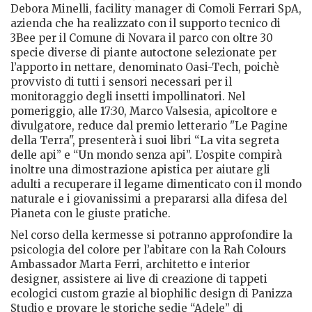
Debora Minelli, facility manager di Comoli Ferrari SpA,
azienda che ha realizzato con il supporto tecnico di
3Bee per il Comune di Novara il parco con oltre 30
specie diverse di piante autoctone selezionate per
l’apporto in nettare, denominato Oasi-Tech, poichè
provvisto di tutti i sensori necessari per il
monitoraggio degli insetti impollinatori. Nel
pomeriggio, alle 17:30, Marco Valsesia, apicoltore e
divulgatore, reduce dal premio letterario "Le Pagine
della Terra", presenterà i suoi libri “La vita segreta
delle api” e “Un mondo senza api”. L’ospite compirà
inoltre una dimostrazione apistica per aiutare gli
adulti a recuperare il legame dimenticato con il mondo
naturale e i giovanissimi a prepararsi alla difesa del
Pianeta con le giuste pratiche.
Nel corso della kermesse si potranno approfondire la
psicologia del colore per l’abitare con la Rah Colours
Ambassador Marta Ferri, architetto e interior
designer, assistere ai live di creazione di tappeti
ecologici custom grazie al biophilic design di Panizza
Studio e provare le storiche sedie “Adele” di