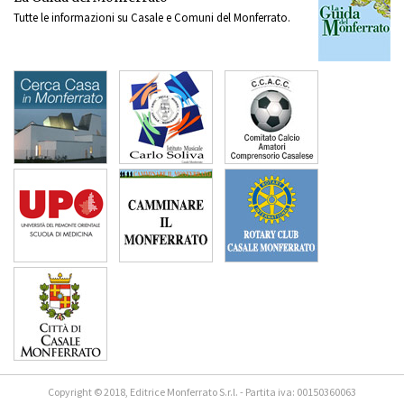
Tutte le informazioni su Casale e Comuni del Monferrato.
Copyright © 2018, Editrice Monferrato S.r.l. - Partita iva: 00150360063