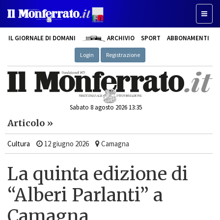
Toggle
IL GIORNALE DI DOMANI
ARCHIVIO
SPORT
ABBONAMENTI
Login
Registrazione
Sabato 8 agosto 2026 13:35
Articolo »
Cultura
12 giugno 2026
Camagna
La quinta edizione di
“Alberi Parlanti” a
Camagna