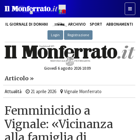
Toggle
IL GIORNALE DI DOMANI
ARCHIVIO
SPORT
ABBONAMENTI
Login
Registrazione
Giovedì 6 agosto 2026 10:09
Articolo »
Attualità
21 aprile 2026
Vignale Monferrato
Femminicidio a
Vignale: «Vicinanza
alla famiglia di