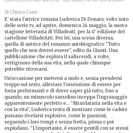
di Chiara Cane
E’ stata l’attrice romana Ludovica Di Donato, volto noto
delle serie tv, ad aprire, domenica 24 maggio, la nuova
stagione letteraria di Villadeati, per la 4° edizione del
cartellone VilladeArti. Per lei, una scena diversa,
quella di autrice del romanzo autobiografico “Tutto
quello che non dovrei essere”, edito da Giunti. Una
pubblicazione che esplora il saliscendi, a volte,
vertiginoso della sua vita, nella quale chiunque
potrebbe ritrovarsi.
Un’occasione per mettersi a nudo e, senza prendersi
troppo sul serio, alleviare l’ossessione di essere per
forza performanti e di dover saper già tutto, fino a
quando, un minuscolo sassolino inceppa l’ingranaggio
apparentemente perfetto e... “Ritardataria nella vita e
con la vita”, Ludovica tenta di mostrare come le cadute
possano rivelarsi esplosive, come le passioni,
seguendo i loro tempi e senza fretta, prima o poi
esplodano. “L’importante, è essere gentili con se stessi