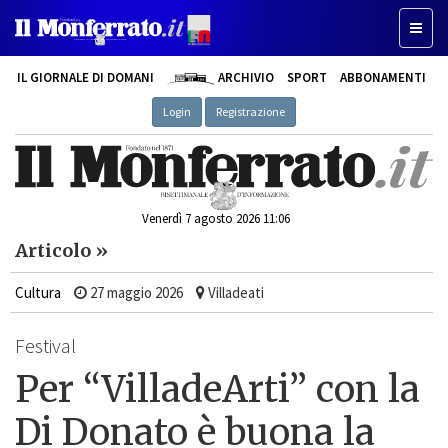
Toggle
IL GIORNALE DI DOMANI
ARCHIVIO
SPORT
ABBONAMENTI
Login
Registrazione
Venerdì 7 agosto 2026 11:06
Articolo »
Cultura
27 maggio 2026
Villadeati
Festival
Per “VilladeArti” con la
Di Donato è buona la