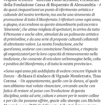
della Fondazione Cassa di Risparmio di Alessandria -
è
da quasi cinquant'anni un punto di riferimento artistico e
culturale del nostro territorio, ma anche uno strumento di
promozione di tutto il Monferrato. I riflettori come ogni anno,
a giugno, si accendono su questo straordinario palcoscenico
'itinerante', che attrae migliaia di spettatori, in arrivo da tutto
il Piemonte e anche oltre, stimolati da un palinsesto artistico
di prim'ordine, e da una serie di proposte culturali collaterali
di altrettanto valore. La nostra Fondazione, anche
quest'anno, sostiene con convinzione l'iniziativa, e ringrazia
gli organizzatori per la loro capacità di rinnovamento nella
tradizione, che consente di veicolare un'immagine bella, colta
e positiva del Monferrato, e di tutta la nostra provincia».
«Sono ogni anno più soddisfatta di vedere crescere Vignale in
Danza -
dichiara il sindaco di Vignale Monferrato, Tina
Corona.
- Un
appuntamento,
quello
con
la
danza,
al
quale
non
abbiamo
mai
voluto
rinunciare,
cercando
anche
con
fatica
di
restare
al
passo
con
l’evoluzione
di questa
disciplina, unita ad arte, cultura e amore per le nostre colline
e per ciò che possono offrire,
grazie
alla
sinergia
con
Michela