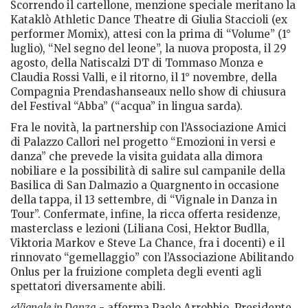
Scorrendo il cartellone, menzione speciale meritano la
Kataklò Athletic Dance Theatre di Giulia Staccioli (ex
performer Momix), attesi con la prima di “Volume” (1°
luglio), “Nel segno del leone”, la nuova proposta, il 29
agosto, della Natiscalzi DT di Tommaso Monza e
Claudia Rossi Valli, e il ritorno, il 1° novembre, della
Compagnia Prendashanseaux nello show di chiusura
del Festival “Abba” (“acqua” in lingua sarda).
Fra le novità, la partnership con l’Associazione Amici
di Palazzo Callori nel progetto “Emozioni in versi e
danza” che prevede la visita guidata alla dimora
nobiliare e la possibilità di salire sul campanile della
Basilica di San Dalmazio a Quargnento in occasione
della tappa, il 13 settembre, di “Vignale in Danza in
Tour”. Confermate, infine, la ricca offerta residenze,
masterclass e lezioni (Liliana Cosi, Hektor Budlla,
Viktoria Markov e Steve La Chance, fra i docenti) e il
rinnovato “gemellaggio” con l’Associazione Abilitando
Onlus per la fruizione completa degli eventi agli
spettatori diversamente abili.
«Vignale in Danza
- afferma Paolo Arrobbio, Presidente