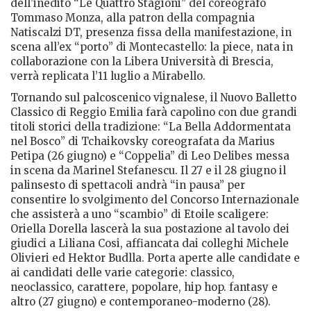
dell’inedito “Le Quattro Stagioni” del coreografo
Tommaso Monza, alla patron della compagnia
Natiscalzi DT, presenza fissa della manifestazione, in
scena all’ex “porto” di Montecastello: la piece, nata in
collaborazione con la Libera Università di Brescia,
verrà replicata l’11 luglio a Mirabello.
Tornando sul palcoscenico vignalese, il Nuovo Balletto
Classico di Reggio Emilia farà capolino con due grandi
titoli storici della tradizione: “La Bella Addormentata
nel Bosco” di Tchaikovsky coreografata da Marius
Petipa (26 giugno) e “Coppelia” di Leo Delibes messa
in scena da Marinel Stefanescu. Il 27 e il 28 giugno il
palinsesto di spettacoli andrà “in pausa” per
consentire lo svolgimento del
Concorso Internazionale
che assisterà a uno “scambio” di Etoile scaligere:
Oriella Dorella lascerà la sua postazione al tavolo dei
giudici a Liliana Cosi, affiancata dai colleghi Michele
Olivieri ed Hektor Budlla. Porta aperte alle candidate e
ai candidati delle varie categorie: classico,
neoclassico, carattere, popolare, hip hop. fantasy e
altro (27 giugno) e contemporaneo-moderno (28).