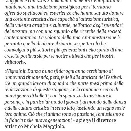
Maggiolo
e
con
l’APS
Stabilimento
delle
Arti.
È
importante
mantenere
una
tradizione
prestigiosa
per
il
territorio
offrendo
spettacoli
ed
esperienze
che
hanno saputo donare
una costante crescita delle capacità di attrazione turistica,
della valenza artistica
e
culturale,
nell’ottica
degli
splendori
del
passato
ma
con
uno
sguardo
alle
ricerche della
società
contemporanea.
La
volontà
della
mia
Amministrazione
è
pertanto
quella
di
alzare
il sipario su spettacoli che
coinvolgano più settori e più generazioni nello spirito di una
crescita positiva sia per le nostre attività che per i nostri
visitatori».
«Vignale in Danza è una sfida: ogni anno cerchiamo di
rinnovarci rimanendo, però, fedeli alla storicità
del
Festival.
C’è
un
grande
lavoro
di
squadra
che
parte
mesi
prima
della
realizzazione
di questa stagione, c’è la continua ricerca di
nuovi generi di balletti, con la speranza di avvicinare le
persone, e in particolar modo i giovani, al mondo della danza
e della cultura artistica in senso lato, lasciando un segno nelle
loro anime. Ciò che ci anima sono la passione, l’entusiasmo e
la fiducia nelle nuove generazioni
- spiega il direttore
artistico Michela Maggiolo.