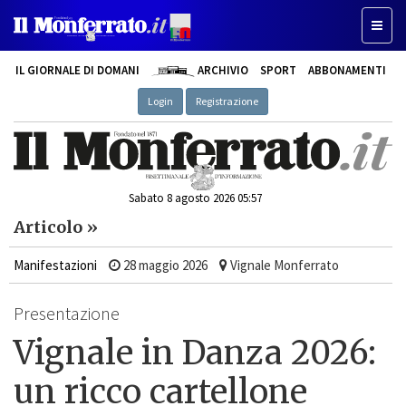
Toggle
IL GIORNALE DI DOMANI
ARCHIVIO
SPORT
ABBONAMENTI
Login
Registrazione
Sabato 8 agosto 2026 05:57
Articolo »
Manifestazioni
28 maggio 2026
Vignale Monferrato
Presentazione
Vignale in Danza 2026:
un ricco cartellone