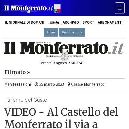
Toggl
naviga
IL GIORNALE DI DOMANI
ARCHIVIO
SPORT
ABBONAMENTI
Login
Registrazione
Venerdì 7 agosto 2026 00:47
Filmato »
Manifestazioni
25 marzo 2023
Casale Monferrato
Turismo del Gusto
VIDEO - Al Castello del
Monferrato il via a