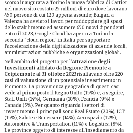
scorso inaugurata a Torino la nuova fabbrica di Cartier
nel nuovo sito costato 25 milioni di euro dove lavorano
450 persone di cui 120 appena assunte; Bulgari a
Valenza ha avviato i lavori per raddoppiare gli spazi
dello stabilimento ed assumere 650 nuovi dipendenti
entro il 2028; Google Cloud ha aperto a Torino la
seconda “cloud region” in Italia per supportare
l’accelerazione della digitalizzazione di aziende locali,
amministrazioni pubbliche e organizzazioni globali.
Nell’ambito del progetto per l’
Attrazione degli
Investimenti affidato da Regione Piemonte a
Ceipiemonte al 31 ottobre 2023
risultavano oltre
220
casi
di valutazione di un potenziale investimento in
Piemonte. La provenienza geografica di questi casi
vede al primo posto il Regno Unito (15%) e, a seguire,
Stati Uniti (14%), Germania (10%), Francia (9%) e
Canada (5%). Per quanto riguarda i settori di
investimento, i principali sono Real Estate (20%), ICT
(15%), Salute e Benessere (14%), Aerospazio (12%),
Automotive & Transportation (11%) e Logistica (8%).
Le province oggetto di interesse all’insediamento da