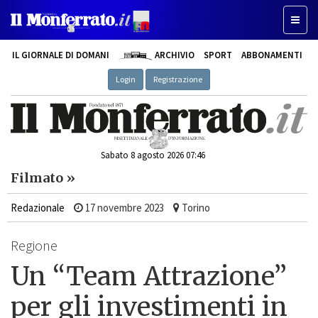
Toggl
naviga
IL GIORNALE DI DOMANI
ARCHIVIO
SPORT
ABBONAMENTI
Login
Registrazione
Sabato 8 agosto 2026 07:46
Filmato »
Redazionale
17 novembre 2023
Torino
Regione
Un “Team Attrazione”
per gli investimenti in