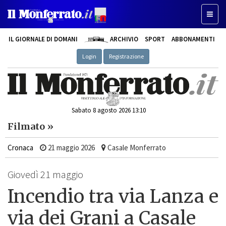
Toggl
naviga
IL GIORNALE DI DOMANI
ARCHIVIO
SPORT
ABBONAMENTI
Login
Registrazione
Sabato 8 agosto 2026 13:10
Filmato »
Cronaca
21 maggio 2026
Casale Monferrato
Giovedì 21 maggio
Incendio tra via Lanza e
via dei Grani a Casale