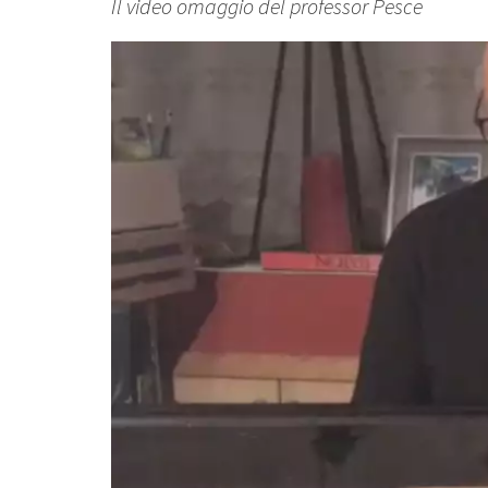
Il video omaggio del professor Pesce
Lettore
Video