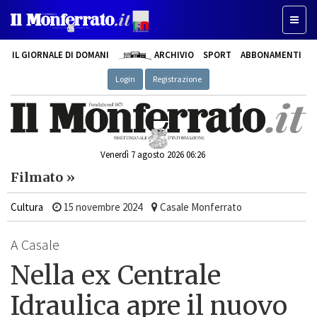
Toggl
naviga
IL GIORNALE DI DOMANI
ARCHIVIO
SPORT
ABBONAMENTI
Login
Registrazione
Venerdì 7 agosto 2026 06:26
Filmato »
Cultura
15 novembre 2024
Casale Monferrato
A Casale
Nella ex Centrale
Idraulica apre il nuovo