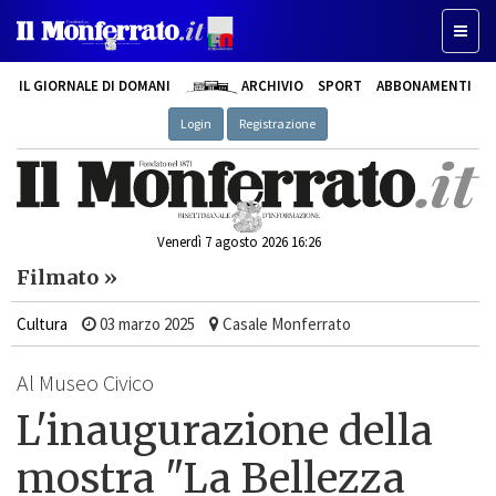
Toggl
naviga
IL GIORNALE DI DOMANI
ARCHIVIO
SPORT
ABBONAMENTI
Login
Registrazione
Venerdì 7 agosto 2026 16:26
Filmato »
Cultura
03 marzo 2025
Casale Monferrato
Al Museo Civico
L'inaugurazione della
mostra "La Bellezza