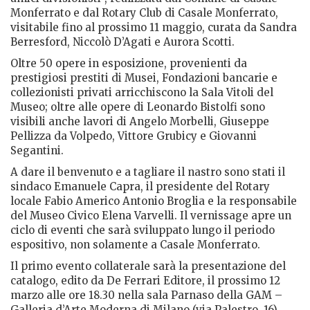
Monferrato e dal Rotary Club di Casale Monferrato,
visitabile fino al prossimo 11 maggio, curata da Sandra
Berresford, Niccolò D’Agati e Aurora Scotti.
Oltre 50 opere in esposizione, provenienti da
prestigiosi prestiti di Musei, Fondazioni bancarie e
collezionisti privati arricchiscono la Sala Vitoli del
Museo; oltre alle opere di Leonardo Bistolfi sono
visibili anche lavori di Angelo Morbelli, Giuseppe
Pellizza da Volpedo, Vittore Grubicy e Giovanni
Segantini.
A dare il benvenuto e a tagliare il nastro sono stati il
sindaco Emanuele Capra, il presidente del Rotary
locale Fabio Americo Antonio Broglia e la responsabile
del Museo Civico Elena Varvelli. Il vernissage apre un
ciclo di eventi che sarà sviluppato lungo il periodo
espositivo, non solamente a Casale Monferrato.
Il primo evento collaterale sarà la presentazione del
catalogo, edito da De Ferrari Editore, il prossimo 12
marzo alle ore 18.30 nella sala Parnaso della GAM –
Galleria d’Arte Moderna di Milano (via Palestro, 16).