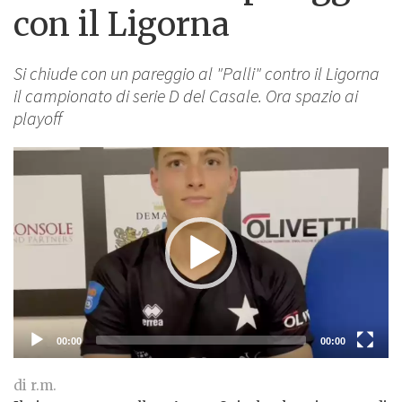
con il Ligorna
Si chiude con un pareggio al "Palli" contro il Ligorna
il campionato di serie D del Casale. Ora spazio ai
playoff
Lettore
Video
00:00
00:00
di r.m.