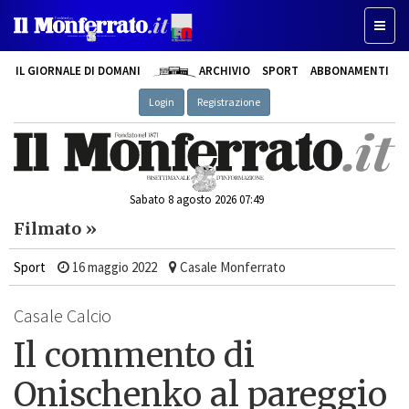
Toggl
naviga
IL GIORNALE DI DOMANI
ARCHIVIO
SPORT
ABBONAMENTI
Login
Registrazione
Sabato 8 agosto 2026 07:49
Filmato »
Sport
16 maggio 2022
Casale Monferrato
Casale Calcio
Il commento di
Onischenko al pareggio