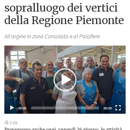
sopralluogo dei vertici
della Regione Piemonte
All'argine in zona Consolata e al Palafiere
Lettore
Video
00:00
00:00
di r.m.
Proseguono anche oggi, venerdì 26 giugno, le attività