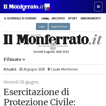
Toggl
naviga
IL GIORNALE DI DOMANI
ARCHIVIO
SPORT
ABBONAMENTI
Login
Registrazione
Giovedì 6 agosto 2026 15:03
Filmato »
Attualità
26 giugno 2026
Casale Monferrato
Venerdì 26 giugno
Esercitazione di
Protezione Civile: