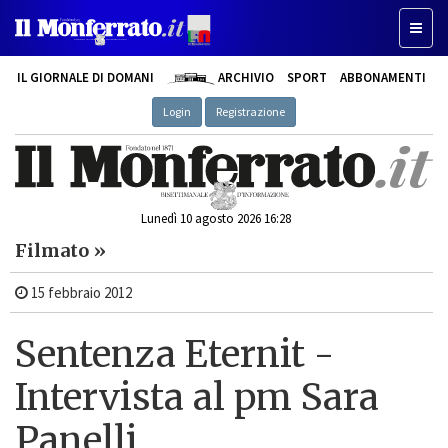
Toggl
naviga
IL GIORNALE DI DOMANI
ARCHIVIO
SPORT
ABBONAMENTI
Login
Registrazione
Lunedì 10 agosto 2026 16:28
Filmato »
15 febbraio 2012
Sentenza Eternit -
Intervista al pm Sara
Panelli