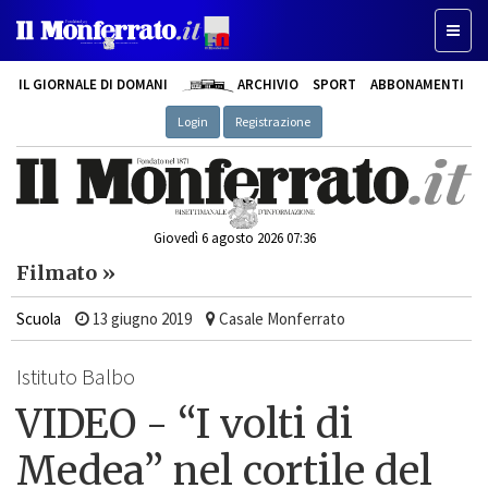
Toggl
naviga
IL GIORNALE DI DOMANI
ARCHIVIO
SPORT
ABBONAMENTI
Login
Registrazione
Giovedì 6 agosto 2026 07:36
Filmato »
Scuola
13 giugno 2019
Casale Monferrato
Istituto Balbo
VIDEO - “I volti di
Medea” nel cortile del