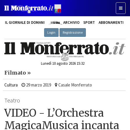
Toggl
naviga
IL GIORNALE DI DOMANI
ARCHIVIO
SPORT
ABBONAMENTI
Login
Registrazione
Lunedì 10 agosto 2026 15:32
Filmato »
Cultura
29 marzo 2019
Casale Monferrato
Teatro
VIDEO - L’Orchestra
MagicaMusica incanta