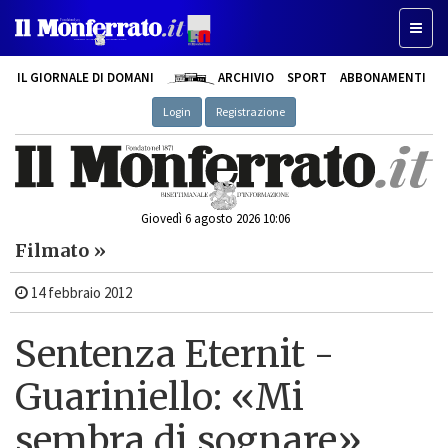
Toggl
naviga
IL GIORNALE DI DOMANI
ARCHIVIO
SPORT
ABBONAMENTI
Login
Registrazione
Giovedì 6 agosto 2026 10:06
Filmato »
14 febbraio 2012
Sentenza Eternit -
Guariniello: «Mi
sembra di sognare»