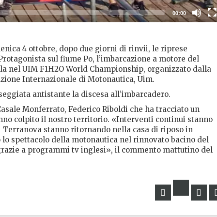
00:00
nica 4 ottobre, dopo due giorni di rinvii, le riprese
 Protagonista sul fiume Po, l’imbarcazione a motore del
lla nel UIM F1H2O World Championship, organizzato dalla
azione Internazionale di Motonautica, Uim.
seggiata antistante la discesa all’imbarcadero.
Casale Monferrato, Federico Riboldi che ha tracciato un
no colpito il nostro territorio. «Interventi continui stanno
i Terranova stanno ritornando nella casa di riposo in
 lo spettacolo della motonautica nel rinnovato bacino del
razie a programmi tv inglesi», il commento mattutino del