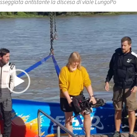
asseggiata antistante la discesa di viale LungoPo