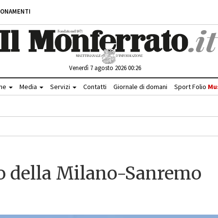
BONAMENTI
Venerdì 7 agosto 2026 00:26
che
Media
Servizi
Contatti
Giornale di domani
Sport Folio
Mu
io della Milano-Sanremo