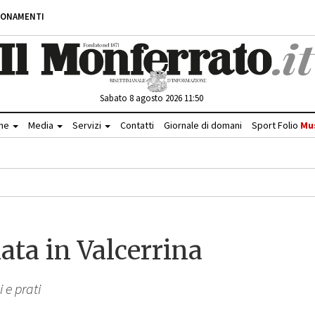
BONAMENTI
Sabato 8 agosto 2026 11:50
che
Media
Servizi
Contatti
Giornale di domani
Sport Folio
Mu
ta in Valcerrina
 e prati