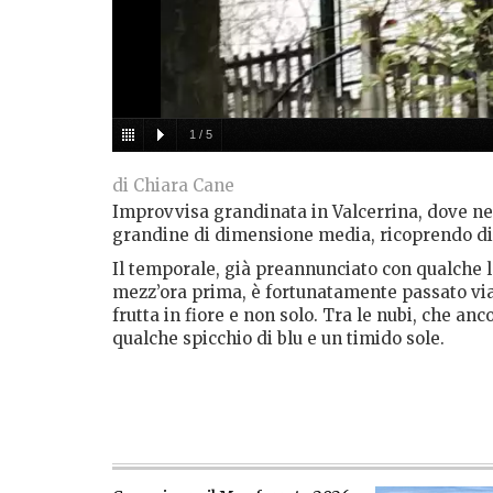
1
/
5
di Chiara Cane
Improvvisa grandinata in Valcerrina, dove nell
grandine di dimensione media, ricoprendo di b
Il temporale, già preannunciato con qualche l
mezz’ora prima, è fortunatamente passato via 
frutta in fiore e non solo. Tra le nubi, che an
qualche spicchio di blu e un timido sole.