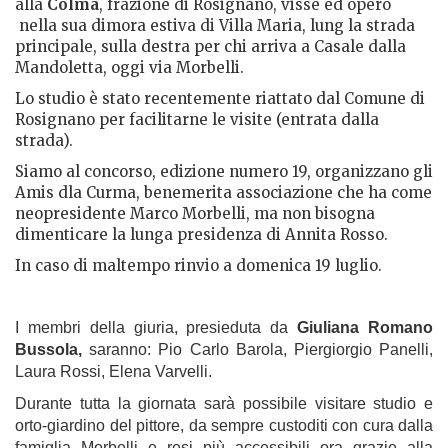
alla
Colma
, frazione di Rosignano, visse ed operò
nella sua dimora estiva di Villa Maria, lung la strada
principale, sulla destra per chi arriva a Casale dalla
Mandoletta, oggi via Morbelli.
Lo studio è stato recentemente riattato dal Comune di
Rosignano per facilitarne le visite (entrata dalla
strada).
Siamo al concorso
,
edizione numero 19, organizzano gli
Amis dla Curma, benemerita associazione che ha come
neopresidente Marco Morbelli, ma non bisogna
dimenticare la lunga presidenza di Annita Rosso.
In caso di maltempo rinvio a domenica 19 luglio.
I membri della giuria, presieduta da
Giuliana Romano
Bussola,
saranno: Pio Carlo Barola, Piergiorgio Panelli,
Laura Rossi, Elena Varvelli.
Durante tutta la giornata sarà possibile visitare studio e
orto-giardino del pittore, da sempre custoditi con cura dalla
famiglia Morbelli e resi più accessibili ora grazie alla