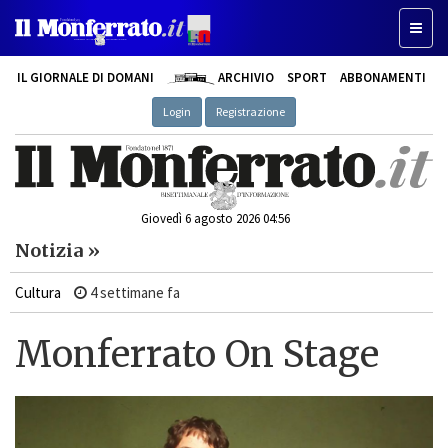
Toggl
naviga
IL GIORNALE DI DOMANI
ARCHIVIO
SPORT
ABBONAMENTI
Login
Registrazione
Giovedì 6 agosto 2026 04:56
Notizia »
Cultura
4 settimane fa
Monferrato On Stage