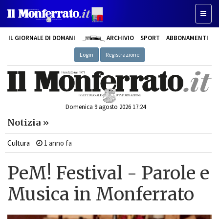
Toggl
naviga
IL GIORNALE DI DOMANI
ARCHIVIO
SPORT
ABBONAMENTI
Login
Registrazione
Domenica 9 agosto 2026 17:24
Notizia »
Cultura
1 anno fa
PeM! Festival - Parole e
Musica in Monferrato