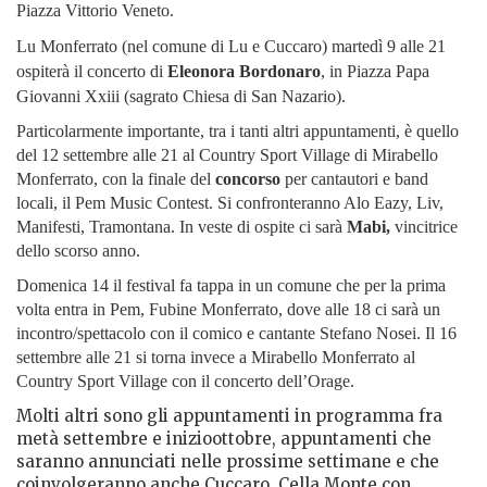
Piazza Vittorio Veneto.
Lu Monferrato (nel comune di Lu e Cuccaro) martedì 9 alle 21
ospiterà il concerto di
Eleonora Bordonaro
, in Piazza Papa
Giovanni Xxiii (sagrato Chiesa di San Nazario).
Particolarmente importante, tra i tanti altri appuntamenti, è quello
del 12 settembre alle 21 al Country Sport Village di Mirabello
Monferrato, con la finale del
concorso
per cantautori e band
locali, il Pem Music Contest. Si confronteranno Alo Eazy, Liv,
Manifesti, Tramontana. In veste di ospite ci sarà
Mabi,
vincitrice
dello scorso anno.
Domenica 14 il festival fa tappa in un comune che per la prima
volta entra in Pem, Fubine Monferrato, dove alle 18 ci sarà un
incontro/spettacolo con il comico e cantante Stefano Nosei. Il 16
settembre alle 21 si torna invece a Mirabello Monferrato al
Country Sport Village con il concerto dell’Orage.
Molti altri sono gli appuntamenti in programma fra
metà settembre e inizioottobre, appuntamenti che
saranno annunciati nelle prossime settimane e che
coinvolgeranno anche Cuccaro, Cella Monte con