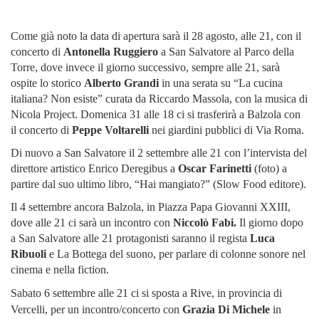
Come già noto la data di apertura sarà il 28 agosto, alle 21, con il
concerto di
Antonella Ruggiero
a San Salvatore al Parco della
Torre, dove invece il giorno successivo, sempre alle 21, sarà
ospite lo storico
Alberto Grandi
in una serata su “La cucina
italiana? Non esiste” curata da Riccardo Massola, con la musica di
Nicola Project. Domenica 31 alle 18 ci si trasferirà a Balzola con
il concerto di
Peppe Voltarelli
nei giardini pubblici di Via Roma.
Di nuovo a San Salvatore il 2 settembre alle 21 con l’intervista del
direttore artistico Enrico Deregibus a
Oscar Farinetti
(foto) a
partire dal suo ultimo libro, “Hai mangiato?” (Slow Food editore).
Il 4 settembre ancora Balzola, in Piazza Papa Giovanni XXIII,
dove alle 21 ci sarà un incontro con
Niccolò Fabi.
Il giorno dopo
a San Salvatore alle 21 protagonisti saranno il regista
Luca
Ribuoli
e La Bottega del suono, per parlare di colonne sonore nel
cinema e nella fiction.
Sabato 6 settembre alle 21 ci si sposta a Rive, in provincia di
Vercelli, per un incontro/concerto con
Grazia Di Michele
in