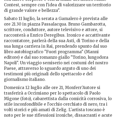
Contest, sempre con l'idea di valorizzare un territorio
di grande valore e bellezza".
Sabato 11 luglio, la serata a Gamalero è prevista alle
ore 21.30 in piazza Passalacqua. Bruno Gambarotta,
scrittore, conduttore, autore televisivo e attore, si
racconterà a Enrico Deregibus. Ironico e accattivante
raccontatore, parlerà della sua Asti, di Torino e della
sua lunga carriera in Rai, prendendo spunto dal suo
libro autobiografico "Fuori programma" (Manni
editore) e dal suo romanzo giallo "Torino, lungodora
Napoli". Un viaggio semiserio nei costumi del nostro
Paese, attraverso lo sguardo arguto di uno dei
testimoni più originali dello spettacolo e del
giornalismo italiano.
Domenica 12 luglio alle ore 21, Monferr'Autore si
trasferirà a Occimiano per lo spettacolo di Paolo
Migone (foto), cabarettista dalla comicità corrosiva, lo
stile inconfondibile e l'occhio cerchiato di nero, tra i
volti storici e più amati di Zelig. L'artista toscano è
noto per le sue riflessioni ironiche, dissacranti e acute