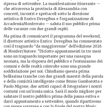
ripresa di settembre. La manifestazione itinerante —
che attraversa la provincia di Alessandria con
concerti, incontri e spettacoli sotto la direzione
artistica di Enrico Deregibus e l'organizzazione di
AccademiaMonferrato — saluta il suo pubblico prima
delle vacanze con due grandi ospiti.
Ma prima di comunicarvi il programma del weekend,
il direttore artistico Enrico Deregibus ha commentato
così il traguardo “da maggiorenne” dell’edizione 2026
di Monferr’Autore: "Diciotto appuntamenti in tre mesi
sono un traguardo importante per una rassegna
neonata, ma la risposta del pubblico e l'entusiasmo dei
comuni e delle realtà coinvolte sono una grande
soddisfazione per noi. Chiudiamo questa prima
bellissima tranche con due grandi maestri della parola
e della comicità intelligente come Bruno Gambarotta e
Paolo Migone, due artisti capaci di fotografare i nostri
costumi con un'ironia unica. Sarà il modo migliore per
salutare il nostro pubblico prima della pausa estiva e
darci appuntamento a settembre, quando ripartiremo
con nuove sorprese e con la finale del nostro Music