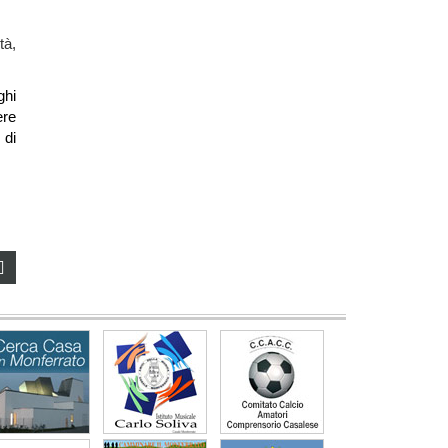
tà,
ghi
ere
 di