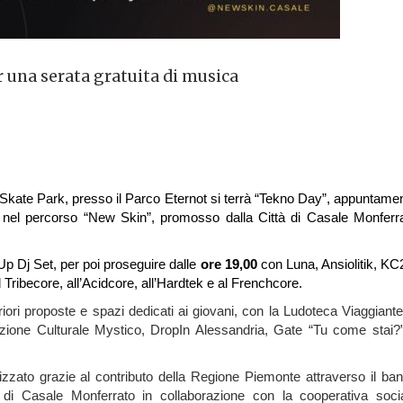
r una serata gratuita di musica
 Skate Park
,
presso il Parco Eternot
si terrà “
Tekno
Day”, appuntame
 nel percorso “New Skin”, promosso dalla Città di Casale Monferr
p Dj Set
, per poi proseguire dalle
ore
19
,00
con Luna, Ansiolitik, KC
l
Tribecore, all’Acidcore, all’Hardtek e al Frenchcore
.
riori proposte e spazi dedicati ai giovani, con la Ludoteca Viaggiante
iazione Culturale Mystico, DropIn Alessandria, Gate “Tu come stai?
izzato grazie al contributo della Regione Piemonte attraverso il ba
 di Casale Monferrato in collaborazione con la cooperativa soci