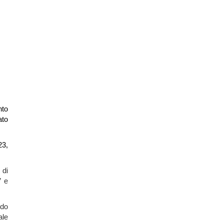
nto
ato
23,
 di
” e
ndo
ale