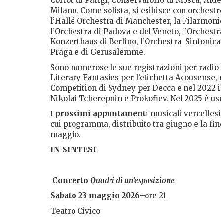
Cortot di Parigi, Conservatorio di Mosca, Alde
Milano. Come solista, si esibisce con orchest
l’Hallé Orchestra di Manchester, la Filarmon
l’Orchestra di Padova e del Veneto, l’Orchestr
Konzerthaus di Berlino, l’Orchestra
Sinfonica
Praga e di Gerusalemme.
Sono numerose le sue registrazioni per radio e
Literary Fantasies per l’etichetta Acousense, 
Competition di Sydney per Decca e nel 2022 i
Nikolai Tcherepnin e Prokofiev. Nel 2025 è us
I
prossimi appuntamenti
musicali vercellesi
cui programma, distribuito tra giugno e la fin
maggio.
IN SINTESI
Concerto
Quadri di un'esposizione
Sabato 23 maggio 2026
–ore 21
Teatro Civico