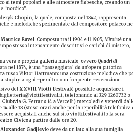
co ai temi popolari e alle atmosfere fiabesche, creando un
e “nordico”.
deryk Chopin
, la quale, composta nel 1842, rappresenta
listiche e melodiche sperimentate dal compositore polacco ne
i
Maurice Ravel
. Composta tra il 1904 e il 1905,
Miroirs
è una
tempo stesso intensamente descrittivi e carichi di mistero,
na vera e propria galleria musicale, ovvero
Quadri di
ta nel 1874, è una “passeggiata” da un'opera pittorica
artista russo Viktor Hartmann: una costruzione melodica che p
 a stupire a ogni –peraltro non frequente –esecuzione.
sivo del
XXVIII Viotti Festival
è possibile
acquistare i
biglietteria@viottifestival.it, telefonando al 329 1260732 o
i Club
(via G. Ferraris 14 a Vercelli) mercoledì e venerdì dall
le 14 alle 18 (stessi orari anche per la reperibilità telefonica 
essere acquistati anche sul sito
viottifestival.it
o la sera
eatro Civico
a partire dalle ore 20.
:
Alexander Gadjiev
lo deve da un lato alla sua famiglia