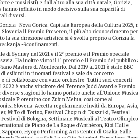
te e musicisti) e dall’altro alla sua città natale, Gorizia,
he hanno influito in modo decisivo sulla sua capacità di
ali diversi.
 Gorizia -Nova Gorica, Capitale Europea della Cultura 2025, 
Slovenia il Premio Prešeren, il più alto riconoscimento per
tto la sua direzione artistica si è svolta proprio a Gorizia la
Prečkanja -Sconfinamenti.
le di Sydney nel 2021 e il 2° premio e il Premio speciale
via. Ha inoltre vinto il 1° premio e il Premio del pubblico 
iano Masters di Montecarlo. Dal 2019 al 2021 è stato BBC
di esibirsi in rinomati festival e sale da concerto
 di collaborare con varie orchestre. Tutti i suoi concerti
Nel 2022 è anche vincitore del Terence Judd Award e Premio
r diverse stagioni lo hanno portato anche all’Unione Musica
sicale Fiorentino con Zubin Mehta, così come al
onica Slovena. Accetta regolarmente inviti da Europa, Asia
rbier, MiTo di Torino, Festival Chopin di Duszniki, Festival
, Festival di Bologna, Settimane Musicali al Teatro Olimpico
ternational de Piano de La Roque d’Anthéron, Kioi Hall e
i Sapporo, Hyogo Performing Arts Center di Osaka, Salle