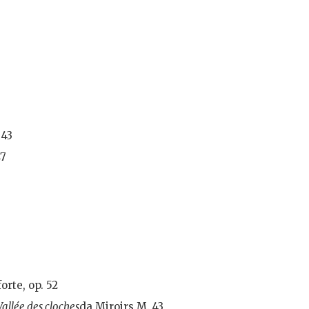
 43
47
orte, op. 52
Vallée des cloches
da Miroirs M. 43