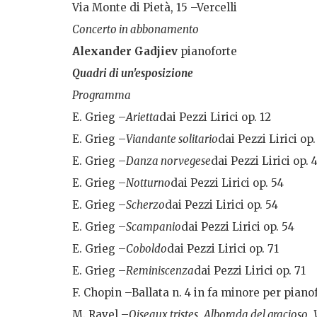
Via Monte di Pietà, 15 –Vercelli
Concerto in abbonamento
Alexander Gadjiev
pianoforte
Quadri di un'esposizione
Programma
E. Grieg –
Arietta
dai Pezzi Lirici op. 12
E. Grieg –
Viandante solitario
dai Pezzi Lirici op.
E. Grieg –
Danza norvegese
dai Pezzi Lirici op. 
E. Grieg –
Notturno
dai Pezzi Lirici op. 54
E. Grieg –
Scherzo
dai Pezzi Lirici op. 54
E. Grieg –
Scampanio
dai Pezzi Lirici op. 54
E. Grieg –
Coboldo
dai Pezzi Lirici op. 71
E. Grieg –
Reminiscenza
dai Pezzi Lirici op. 71
F. Chopin –Ballata n. 4 in fa minore per pianof
M. Ravel –
Oiseaux tristes
,
Alborada del gracioso
,