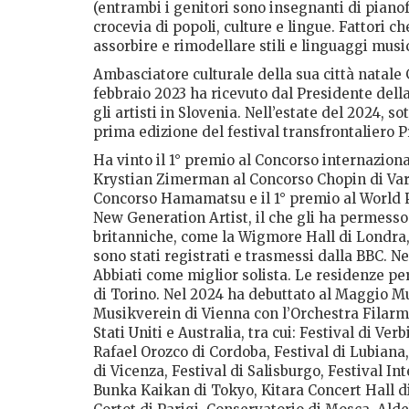
(entrambi i genitori sono insegnanti di pianofor
crocevia di popoli, culture e lingue. Fattori c
assorbire e rimodellare stili e linguaggi music
Ambasciatore culturale della sua città natale
febbraio 2023 ha ricevuto dal Presidente della 
gli artisti in Slovenia. Nell’estate del 2024, so
prima edizione del festival transfrontaliero 
Ha vinto il 1° premio al Concorso internaziona
Krystian Zimerman al Concorso Chopin di Varsa
Concorso Hamamatsu e il 1° premio al World P
New Generation Artist, il che gli ha permesso 
britanniche, come la Wigmore Hall di Londra, e
sono stati registrati e trasmessi dalla BBC. 
Abbiati come miglior solista. Le residenze pe
di Torino. Nel 2024 ha debuttato al Maggio Mu
Musikverein di Vienna con l’Orchestra Filarm
Stati Uniti e Australia, tra cui: Festival di Ve
Rafael Orozco di Cordoba, Festival di Lubiana
di Vicenza, Festival di Salisburgo, Festival In
Bunka Kaikan di Tokyo, Kitara Concert Hall d