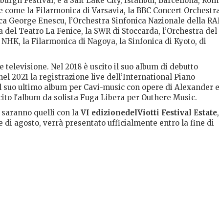
burgh Festival, e a Salt Lake City, Istanbul, Barcellona, Rom
re come la Filarmonica di Varsavia, la BBC Concert Orchestra
ica George Enescu, l’Orchestra Sinfonica Nazionale della RAI
a del Teatro La Fenice, la SWR di Stoccarda, l’Orchestra del
 NHK, la Filarmonica di Nagoya, la Sinfonica di Kyoto, di
 televisione. Nel 2018 è uscito il suo album di debutto
nel 2021 la registrazione live dell’International Piano
l suo ultimo album per Cavi-music con opere di Alexander 
cito l'album da solista Fuga Libera per Outhere Music.
 saranno quelli con la
VI edizionedelViotti Festival Estate
e di agosto, verrà presentato ufficialmente entro la fine di