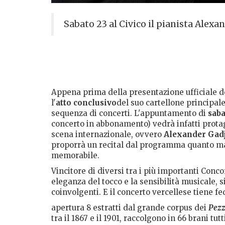
Sabato 23 al Civico il pianista Alexa
Appena prima della presentazione ufficiale 
l'
atto conclusivo
del suo cartellone principal
sequenza di concerti. L'appuntamento di
sab
concerto in abbonamento) vedrà infatti protag
scena internazionale, ovvero
Alexander Gad
proporrà un recital dal programma quanto mai 
memorabile.
Vincitore di diversi tra i più importanti Conc
eleganza del tocco e la sensibilità musicale, s
coinvolgenti. E il concerto vercellese tiene 
apertura 8 estratti dal grande corpus dei
Pezzi
tra il 1867 e il 1901, raccolgono in 66 brani t