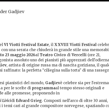
nder Gadjiev
del
VI Viotti Festival Estate
, il
XXVIII Viotti Festival
celeb
e con una serata che chiuderà in grande stile una memorabi
ato 23 maggio 2026
al
Teatro Civico
di
Vercelli
(ore 21,
onista assoluto uno dei pianisti più apprezzati dell'odiern
jiev
, artista di origine russa ma di nascita goriziana, il qual
raffinato: la perfetta “ciliegina sulla torta” di una rasseg
orsi pianistici del mondo,
Gadjiev
è celebre sia per l'estrema
ia per le scelte di
programma
al tempo stesso originali e
fede alle promesse, proponendo in
 Lirici
di
Edvard Grieg
. Composti nell'arco di oltre 30 anni,
utti i temi cari al grande compositore norvegese, spaziando c