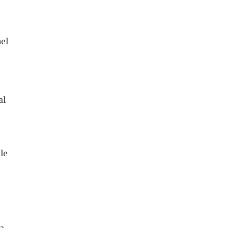
nel
al
le
,