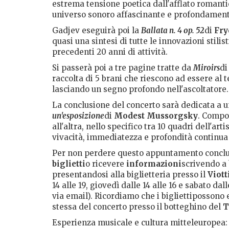
estrema tensione poetica dall'afflato romanti
universo sonoro affascinante e profondament
Gadjev eseguirà poi la
Ballata n. 4 op. 52
di
Fry
quasi una sintesi di tutte le innovazioni sti
precedenti 20 anni di attività.
Si passerà poi a tre pagine tratte da
Miroirs
d
raccolta di 5 brani che riescono ad essere al 
lasciando un segno profondo nell'ascoltatore.
La conclusione del concerto sarà dedicata a u
un'esposizione
di
Modest Mussorgsky
. Compos
all'altra, nello specifico tra 10 quadri dell'
vivacità, immediatezza e profondità continua
Per non perdere questo appuntamento conclu
biglietti
o ricevere
informazioni
scrivendo a 
presentandosi alla biglietteria presso il
Viott
14 alle 19, giovedì dalle 14 alle 16 e sabato dal
via email). Ricordiamo che i bigliettipossono 
stessa del concerto presso il botteghino del
T
Esperienza musicale e cultura mitteleuropea